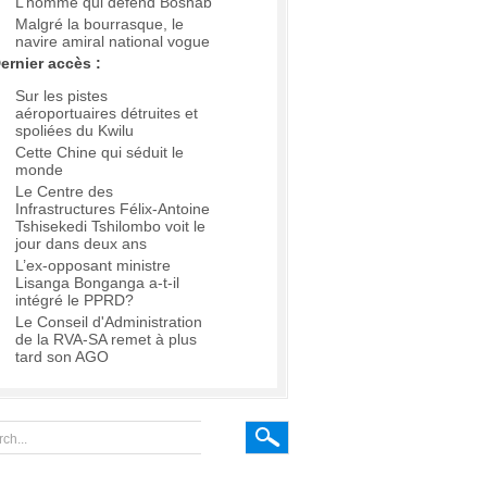
L’homme qui défend Boshab
Malgré la bourrasque, le
navire amiral national vogue
ernier accès :
Sur les pistes
aéroportuaires détruites et
spoliées du Kwilu
Cette Chine qui séduit le
monde
Le Centre des
Infrastructures Félix-Antoine
Tshisekedi Tshilombo voit le
jour dans deux ans
L’ex-opposant ministre
Lisanga Bonganga a-t-il
intégré le PPRD?
Le Conseil d'Administration
de la RVA-SA remet à plus
tard son AGO