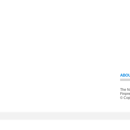
ABOU
The Ne
Finpre
© Copy