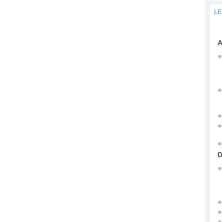
LE
A
D