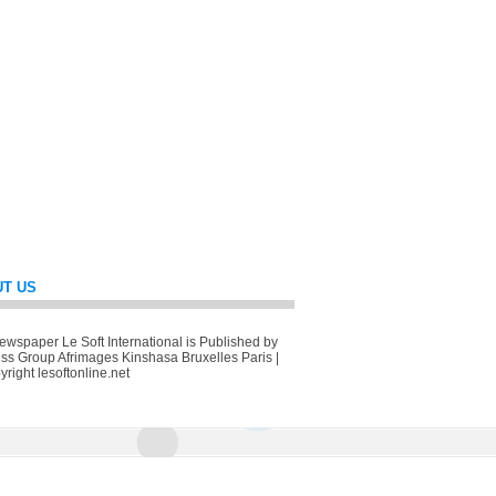
T US
wspaper Le Soft International is Published by
ss Group Afrimages Kinshasa Bruxelles Paris |
right lesoftonline.net