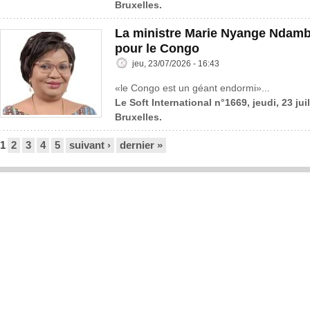
Bruxelles.
La ministre Marie Nyange Ndambo
pour le Congo
jeu, 23/07/2026 - 16:43
«le Congo est un géant endormi»...
Le Soft International n°1669, jeudi, 23 jui
Bruxelles.
Pages
1
2
3
4
5
suivant ›
dernier »