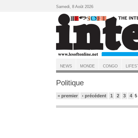
Aller au contenu principal
Samedi, 8 Août 2026
NEWS
MONDE
CONGO
LIFES
ACCUEIL
Politique
Pages
« premier
‹ précédent
1
2
3
4
5