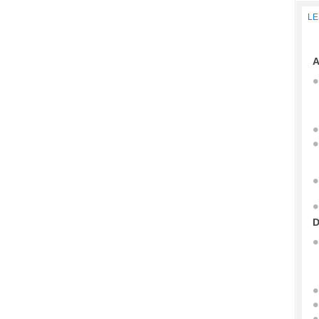
LE
A
D