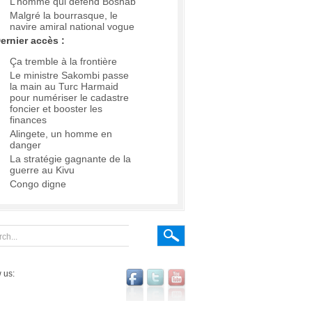
L’homme qui défend Boshab
Malgré la bourrasque, le
navire amiral national vogue
ernier accès :
Ça tremble à la frontière
Le ministre Sakombi passe
la main au Turc Harmaid
pour numériser le cadastre
foncier et booster les
finances
Alingete, un homme en
danger
La stratégie gagnante de la
guerre au Kivu
Congo digne
 us: