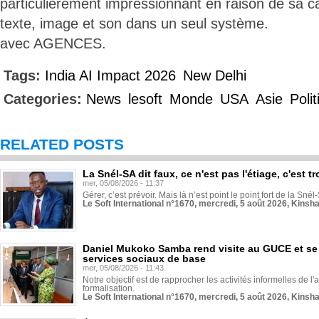
particulièrement impressionnant en raison de sa c
texte, image et son dans un seul système.
avec AGENCES.
Tags:
India AI Impact 2026
New Delhi
Categories:
News
lesoft
Monde
USA
Asie
Poli
RELATED POSTS
La Snél-SA dit faux, ce n'est pas l'étiage, c'est
mer, 05/08/2026 - 11:37
Gérer, c’est prévoir. Mais là n’est point le point fort de la Sn
Le Soft International n°1670, mercredi, 5 août 2026, Kinsh
Daniel Mukoko Samba rend visite au GUCE et se
services sociaux de base
mer, 05/08/2026 - 11:43
Notre objectif est de rapprocher les activités informelles de l'
formalisation.
Le Soft International n°1670, mercredi, 5 août 2026, Kinsh