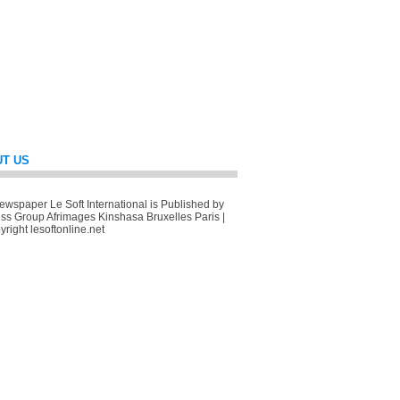
T US
wspaper Le Soft International is Published by
ss Group Afrimages Kinshasa Bruxelles Paris |
right lesoftonline.net