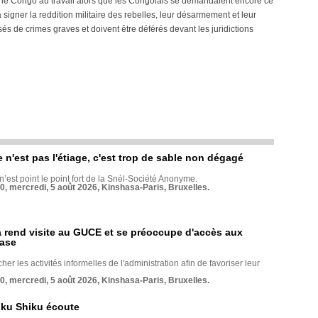
e: le Congo au travail alors que les Congolais se demandaient encore ce
signer la reddition militaire des rebelles, leur désarmement et leur
usés de crimes graves et doivent être déférés devant les juridictions
e n'est pas l'étiage, c'est trop de sable non dégagé
 n’est point le point fort de la Snél-Société Anonyme.
70, mercredi, 5 août 2026, Kinshasa-Paris, Bruxelles.
rend visite au GUCE et se préoccupe d'accès aux
base
her les activités informelles de l'administration afin de favoriser leur
70, mercredi, 5 août 2026, Kinshasa-Paris, Bruxelles.
nku Shiku écoute