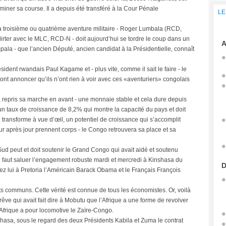
iner sa course. Il a depuis été transféré à la Cour Pénale
LE
 sa troisième ou quatrième aventure militaire - Roger Lumbala (RCD,
ter avec le MLC, RCD-N - doit aujourd’hui se tordre le coup dans un
A
pala - que l’ancien Député, ancien candidat à la Présidentielle, connaît
résident rwandais Paul Kagame et - plus vite, comme il sait le faire - le
t annoncer qu’ils n’ont rien à voir avec ces «aventuriers» congolais
a repris sa marche en avant - une monnaie stable et cela dure depuis
 un taux de croissance de 8,2% qui montre la capacité du pays et doit
transforme à vue d’œil, un potentiel de croissance qui s’accomplit
r après jour prennent corps - le Congo retrouvera sa place et sa
Sud peut et doit soutenir le Grand Congo qui avait aidé et soutenu
l faut saluer l’engagement robuste mardi et mercredi à Kinshasa du
D
ez lui à Pretoria l’Américain Barack Obama et le Français François
êts communs. Cette vérité est connue de tous les économistes. Or, voilà
rêve qui avait fait dire à Mobutu que l’Afrique a une forme de revolver
’Afrique a pour locomotive le Zaïre-Congo.
hasa, sous le regard des deux Présidents Kabila et Zuma le contrat