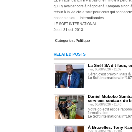
Et, en attendant, il n’y a pas une minute à perdr
qu’il y avait encore à négocier à Kampala sinon à 
retour à la vie civile sauf pour ceux qui sont acc
nationales ou… internationales.
LE SOFT INTERNATIONAL.
Jeudi 31 oct. 2013.
Categories:
Politique
RELATED POSTS
La Snél-SA dit faux, c
mer, 05/08/2026 - 11:37
Gérer, c’est prévoir. Mais là
Le Soft International n°16
Daniel Mukoko Samba 
services sociaux de 
mer, 05/08/2026 - 11:43
Notre objectif est de rapproc
formalisation.
Le Soft International n°16
À Bruxelles, Tony Ka
mer, 05/08/2026 - 12:06