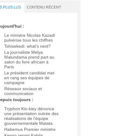
S PLUS LUS
CONTENU RÉCENT
ujourd'hui :
Le ministre Nicolas Kazadi
pulvérise tous les chiffres
Tshisekedi: what’s next?
La journaliste Melya
Malundama prend part au
salon du livre africain à
Paris
Le président candidat met
en rang ses équipes de
campagne
Réseaux sociaux et
communication
epuis toujours :
Tryphon Kin-kiey dénonce
une présentation outrée des
réalisations de l’équipe
gouvernementale Matata
Habemus Premier ministre
Kengo rejoint Kabila