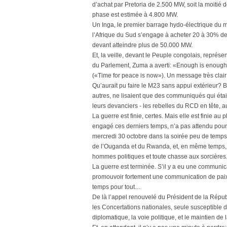
d’achat par Pretoria de 2.500 MW, soit la moitié 
phase est estimée à 4.800 MW.
Un Inga, le premier barrage hydo-électrique du mo
l’Afrique du Sud s’engage à acheter 20 à 30% d
devant atteindre plus de 50.000 MW.
Et, la veille, devant le Peuple congolais, repré
du Parlement, Zuma a averti: «Enough is enough» 
(«Time for peace is now»). Un message très clair 
Qu’aurait pu faire le M23 sans appui extérieur?
autres, ne lisaient que des communiqués qui éta
leurs devanciers - les rebelles du RCD en tête, a
La guerre est finie, certes. Mais elle est finie au 
engagé ces derniers temps, n’a pas attendu pour
mercredi 30 octobre dans la soirée peu de temps
de l’Ouganda et du Rwanda, et, en même temps, a
hommes politiques et toute chasse aux sorcières
La guerre est terminée. S’il y a eu une communic
promouvoir fortement une communication de paix, cel
temps pour tout…
De là l’appel renouvelé du Président de la Républ
les Concertations nationales, seule susceptible de
diplomatique, la voie politique, et le maintien d