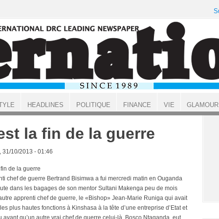
S
TYLE
HEADLINES
POLITIQUE
FINANCE
VIE
GLAMOUR
est la fin de la guerre
, 31/10/2013 - 01:46
 fin de la guerre
nti chef de guerre Bertrand Bisimwa a fui mercredi matin en Ouganda
ute dans les bagages de son mentor Sultani Makenga peu de mois
’autre apprenti chef de guerre, le «Bishop» Jean-Marie Runiga qui avait
es plus hautes fonctions à Kinshasa à la tête d’une entreprise d’Etat et
u avant qu’un autre vrai chef de guerre celui-là, Bosco Ntaganda, eut