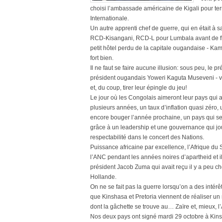
choisi l’ambassade américaine de Kigali pour term
Internationale.
Un autre apprenti chef de guerre, qui en était à
RCD-Kisangani, RCD-L pour Lumbala avant de flir
petit hôtel perdu de la capitale ougandaise - Kam
fort bien.
Il ne faut se faire aucune illusion: sous peu, le p
président ougandais Yoweri Kaguta Museveni - von
et, du coup, tirer leur épingle du jeu!
Le jour où les Congolais aimeront leur pays qui 
plusieurs années, un taux d’inflation quasi zéro,
encore bouger l’année prochaine, un pays qui se 
grâce à un leadership et une gouvernance qui jou
respectabilité dans le concert des Nations.
Puissance africaine par excellence, l’Afrique du 
l’ANC pendant les années noires d’apartheid et i
président Jacob Zuma qui avait reçu il y a peu ch
Hollande.
On ne se fait pas la guerre lorsqu’on a des intér
que Kinshasa et Pretoria viennent de réaliser un 
dont la gâchette se trouve au… Zaïre et, mieux, l
Nos deux pays ont signé mardi 29 octobre à Kins