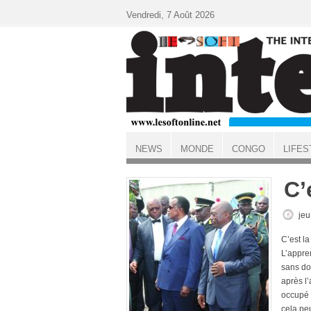
Aller au contenu principal
Vendredi, 7 Août 2026
NEWS
MONDE
CONGO
LIFES
ACCUEIL
C’
jeu
C’est la
L’appre
sans do
après l
occupé l
cela pe