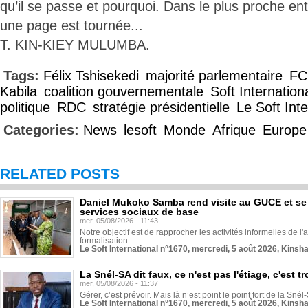
qu’il se passe et pourquoi. Dans le plus proche ent
une page est tournée...
T. KIN-KIEY MULUMBA.
Tags:
Félix Tshisekedi
majorité parlementaire
FC
Kabila
coalition gouvernementale
Soft Internation
politique
RDC
stratégie présidentielle
Le Soft Inte
Categories:
News
lesoft
Monde
Afrique
Europe
RELATED POSTS
Daniel Mukoko Samba rend visite au GUCE et se
services sociaux de base
mer, 05/08/2026 - 11:43
Notre objectif est de rapprocher les activités informelles de l'
formalisation.
Le Soft International n°1670, mercredi, 5 août 2026, Kinsh
La Snél-SA dit faux, ce n'est pas l'étiage, c'est
mer, 05/08/2026 - 11:37
Gérer, c’est prévoir. Mais là n’est point le point fort de la Sn
Le Soft International n°1670, mercredi, 5 août 2026, Kinsh