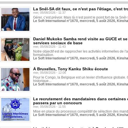
La Snél-SA dit faux, ce n'est pas l'étiage, c'est
mer, 05/08/2026 - 11:37
Gérer, c’est prévoir. Mais là n’est point le point fort de la Sn
Le Soft International n°1670, mercredi, 5 août 2026, Kinsh
Daniel Mukoko Samba rend visite au GUCE et se
services sociaux de base
mer, 05/08/2026 - 11:43
Notre objectif est de rapprocher les activités informelles de l'
formalisation.
Le Soft International n°1670, mercredi, 5 août 2026, Kinsh
À Bruxelles, Tony Kanku Shiku écoute
mer, 05/08/2026 - 12:06
Pour le Congo, la Belgique est un levier d'influence globale. O
historique...
Le Soft International n°1670, mercredi, 5 août 2026, Kinsh
Le recrutement des mandataires dans certaines 
passera par un concours
mer, 05/08/2026 - 11:55
Mise en place du processus compétitif de sélection des manda
Le Soft International n°1670, mercredi, 5 août 2026, Kinsh