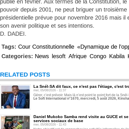
publié en février. Aux termes de la Constitution, le
pouvoir depuis 2001, ne peut briguer un troisième
présidentielle prévue pour novembre 2016 mais il e
son avenir politique et ses intentions.
D. DADEI.
Tags:
Cour Constitutionnelle
«Dynamique de l’opp
Categories:
News
lesoft
Afrique
Congo
Kabila
RELATED POSTS
La Snél-SA dit faux, ce n'est pas l'étiage, c'est
mer, 05/08/2026 - 11:37
Gérer, c’est prévoir. Mais là n’est point le point fort de la Sn
Le Soft International n°1670, mercredi, 5 août 2026, Kinsh
Daniel Mukoko Samba rend visite au GUCE et se
services sociaux de base
mer, 05/08/2026 - 11:43