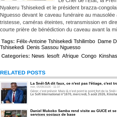
Le Chef de l’Etat, la Pr
Nyakeru Tshisekedi et le président brazza-congol
Nguesso devant le caveau funéraire au mausolée à
tristesse, caméras éteintes, retransmission en dir
courte prière de bénédiction du caveau avant la mi
Tags:
Félix-Antoine Tshisekedi Tshilimbo
Dame De
Tshisekedi
Denis Sassou Nguesso
Categories:
News
lesoft
Afrique
Congo
Kinsha
RELATED POSTS
La Snél-SA dit faux, ce n'est pas l'étiage, c'est
mer, 05/08/2026 - 11:37
Gérer, c’est prévoir. Mais là n’est point le point fort de la Sn
Le Soft International n°1670, mercredi, 5 août 2026, Kinsh
Daniel Mukoko Samba rend visite au GUCE et se
services sociaux de base