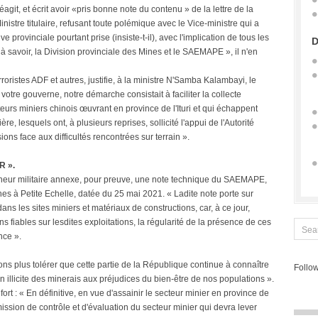
t, et écrit avoir «pris bonne note du contenu » de la lettre de la
inistre titulaire, refusant toute polémique avec le Vice-ministre qui a
tive provinciale pourtant prise (insiste-t-il), avec l'implication de tous les
D
à savoir, la Division provinciale des Mines et le SAEMAPE », il n'en
rroristes ADF et autres, justifie, à la ministre N'Samba Kalambayi, le
otre gouverne, notre démarche consistait à faciliter la collecte
urs miniers chinois œuvrant en province de l'Ituri et qui échappent
re, lesquels ont, à plusieurs reprises, sollicité l'appui de l'Autorité
ons face aux difficultés rencontrées sur terrain ».
 ».
erneur militaire annexe, pour preuve, une note technique du SAEMAPE,
es à Petite Echelle, datée du 25 mai 2021. « Ladite note porte sur
dans les sites miniers et matériaux de constructions, car, à ce jour,
 fiables sur lesdites exploitations, la régularité de la présence de ces
nce ».
ns plus tolérer que cette partie de la République continue à connaître
Follow
n illicite des minerais aux préjudices du bien-être de nos populations ».
ort : « En définitive, en vue d'assainir le secteur minier en province de
e mission de contrôle et d'évaluation du secteur minier qui devra lever