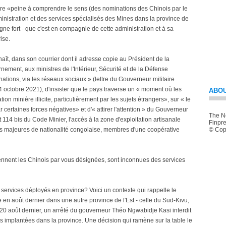
aire «peine à comprendre le sens (des nominations des Chinois par le
dministration et des services spécialisés des Mines dans la province de
uligne fort - que c'est en compagnie de cette administration et à sa
ise.
ît, dans son courrier dont il adresse copie au Président de la
ement, aux ministres de l'Intérieur, Sécurité et de la Défense
tions, via les réseaux sociaux » (lettre du Gouverneur militaire
tobre 2021), d'insister que le pays traverse un « moment où les
ABOU
ation minière illicite, particulièrement par les sujets étrangers», sur « le
r certaines forces négatives» et d'« attirer l'attention » du Gouverneur
The Ne
 et 114 bis du Code Minier, l'accès à la zone d'exploitation artisanale
Finpre
s majeures de nationalité congolaise, membres d'une coopérative
© Copy
iennent les Chinois par vous désignées, sont inconnues des services
 services déployés en province? Voici un contexte qui rappelle le
 en août dernier dans une autre province de l'Est - celle du Sud-Kivu,
le 20 août dernier, un arrêté du gouverneur Théo Ngwabidje Kasi interdit
ses implantées dans la province. Une décision qui ramène sur la table le