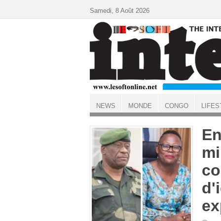
Aller au contenu principal
Samedi, 8 Août 2026
NEWS
MONDE
CONGO
LIFES
ACCUEIL
En
mi
co
d'
ex