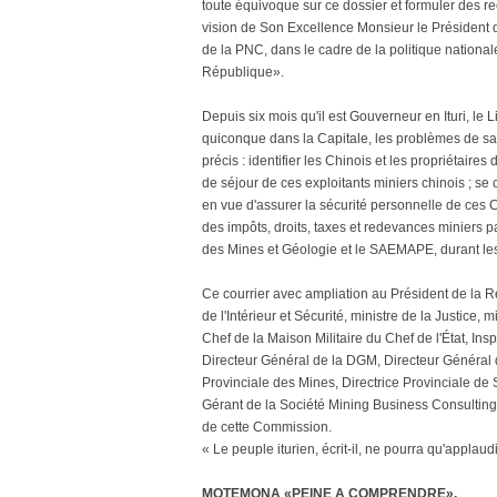
toute équivoque sur ce dossier et formuler des 
vision de Son Excellence Monsieur le Président
de la PNC, dans le cadre de la politique nationa
République».
Depuis six mois qu'il est Gouverneur en Ituri, l
quiconque dans la Capitale, les problèmes de sa p
précis : identifier les Chinois et les propriétaire
de séjour de ces exploitants miniers chinois ; s
en vue d'assurer la sécurité personnelle de ces Ch
des impôts, droits, taxes et redevances miniers pa
des Mines et Géologie et le SAEMAPE, durant le
Ce courrier avec ampliation au Président de la Rép
de l'Intérieur et Sécurité, ministre de la Justice
Chef de la Maison Militaire du Chef de l'État, I
Directeur Général de la DGM, Directeur Général
Provinciale des Mines, Directrice Provinciale de 
Gérant de la Société Mining Business Consulting),
de cette Commission.
« Le peuple iturien, écrit-il, ne pourra qu'applau
MOTEMONA «PEINE A COMPRENDRE».