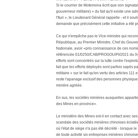
Si le courrier de Motemona écrit que son signat
gouverneur militaire) « du fait qu'il existe une a
l'Ituri », le Lieutenant Général rappelle - et il so
demande que précisément cette initiative a été pr
Ce qui n'empêche pas le Vice-ministre qui reconna
République, au Premier Ministre, Chef du Gouvern
Nationale, avoir «pris connaissance de ces nomina
référencée 01/0250/CAB/PROGOU/PI/2021 du 04 oc
efforts sont concentrés sur la lutte contre l'exploit
fait que les efforts déployés sont parfois sapés pa
militaire « sur le fait qu'en vertu des articles 111
reste l'apanage exclusif des personnes physique
minière agréée.
En sus, les sociétés minières auxquelles appart
des Mines en province».
Le ministère des Mines est-il en contact avec ses
scandale des sociétés minières chinoises éclatée
où l'état de siège n'a pas été décrété - lorsque 
de toute activité six entreprises minières chinoi