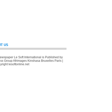
T US
wspaper Le Soft International is Published by
ss Group Afrimages Kinshasa Bruxelles Paris |
right lesoftonline.net