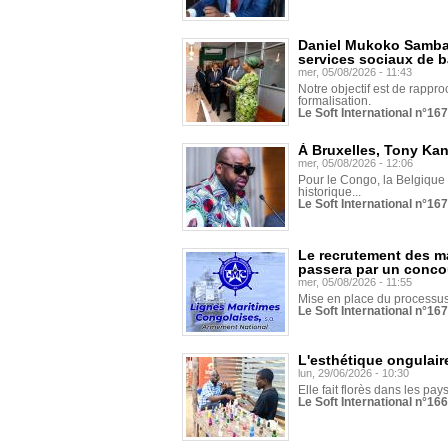
Daniel Mukoko Samba 
services sociaux de 
mer, 05/08/2026 - 11:43
Notre objectif est de rapproc
formalisation.
Le Soft International n°16
À Bruxelles, Tony Ka
mer, 05/08/2026 - 12:06
Pour le Congo, la Belgique e
historique...
Le Soft International n°16
Le recrutement des m
passera par un conco
mer, 05/08/2026 - 11:55
Mise en place du processus 
Le Soft International n°16
L'esthétique ongulaire
lun, 29/06/2026 - 10:30
Elle fait florès dans les pays
Le Soft International n°166