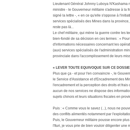
Lieutenant Général Johnny Luboya N'Kashama réagi
ministre - le Gouverneur militaire s'adresse à la M
signé la lettre -, « en ce qu'elle s'oppose à l'initia
services spécialisés des Mines dans la province, 
reste pas là...
Le chef militaire, qui mène la guerre contre les te
bien-fondé de sa décision en ces termes : « Pour v
d'informations nécessaires concernant les opérate
(aux) services spécialisés de l'administration miniè
provinciale dans l'accomplissement de leurs missi
« LEVER TOUTE EQUIVOQUE SUR CE DOSSIER
Plus que ça - et pour l'en convaincre -, le Gouv
le Service d'Assistance et d'Encadrement des Min
l'encadrement et la perception des droits et frais 
aucun de nos services ne dispose des informations
sujets chinois et leurs situations fiscales en provi
Puis : « Comme vous le savez (...), nous ne pouvo
des conflits alimentés notamment par l'exploitatio
Puis, le Gouverneur militaire pousse encore plus f
l'Ituri, je vous prie de bien vouloir diligenter un