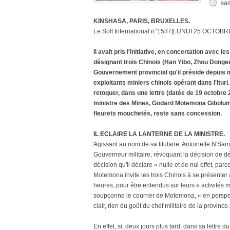
sam
KINSHASA, PARIS, BRUXELLES.
Le Soft International n°1537|LUNDI 25 OCTOBR
Il avait pris l'initiative, en concertation avec 
désignant trois Chinois (Han Yibo, Zhou Dongeel
Gouvernement provincial qu'il préside depuis ma
exploitants miniers chinois opérant dans l'Itu
retoquer, dans une lettre (datée de 19 octobr
ministre des Mines, Godard Motemona Gibolum. C
fleurets mouchetés, reste sans concession.
IL ECLAIRE LA LANTERNE DE LA MINISTRE.
Agissant au nom de sa titulaire, Antoinette N'Sa
Gouverneur militaire, révoquant la décision de 
décision qu'il déclare « nulle et de nul effet, pa
Motemona invite les trois Chinois à se présenter 
heures, pour être entendus sur leurs « activités m
soupçonne le courrier de Motemona, « en perspect
clair, rien du goût du chef militaire de la province.
En effet, si, deux jours plus tard, dans sa lettr