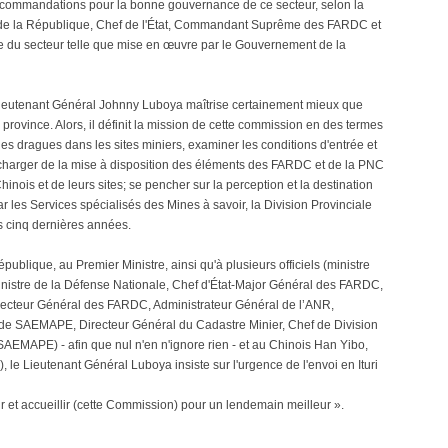
recommandations pour la bonne gouvernance de ce secteur, selon la
 de la République, Chef de l'État, Commandant Suprême des FARDC et
le du secteur telle que mise en œuvre par le Gouvernement de la
e Lieutenant Général Johnny Luboya maîtrise certainement mieux que
rovince. Alors, il définit la mission de cette commission en des termes
s des dragues dans les sites miniers, examiner les conditions d'entrée et
e charger de la mise à disposition des éléments des FARDC et de la PNC
inois et de leurs sites; se pencher sur la perception et la destination
r les Services spécialisés des Mines à savoir, la Division Provinciale
s cinq dernières années.
ublique, au Premier Ministre, ainsi qu'à plusieurs officiels (ministre
, ministre de la Défense Nationale, Chef d'État-Major Général des FARDC,
nspecteur Général des FARDC, Administrateur Général de l’ANR,
 de SAEMAPE, Directeur Général du Cadastre Minier, Chef de Division
SAEMAPE) - afin que nul n'en n'ignore rien - et au Chinois Han Yibo,
 le Lieutenant Général Luboya insiste sur l'urgence de l'envoi en Ituri
dir et accueillir (cette Commission) pour un lendemain meilleur ».