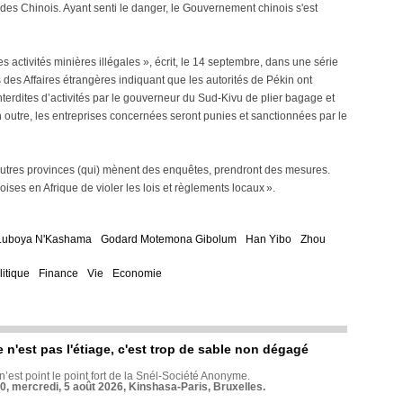
r des Chinois. Ayant senti le danger, le Gouvernement chinois s'est
 activités minières illégales », écrit, le 14 septembre, dans une série
des Affaires étrangères indiquant que les autorités de Pékin ont
terdites d’activités par le gouverneur du Sud-Kivu de plier bagage et
en outre, les entreprises concernées seront punies et sanctionnées par le
’autres provinces (qui) mènent des enquêtes, prendront des mesures.
ses en Afrique de violer les lois et règlements locaux ».
Luboya N'Kashama
Godard Motemona Gibolum
Han Yibo
Zhou
litique
Finance
Vie
Economie
e n'est pas l'étiage, c'est trop de sable non dégagé
 n’est point le point fort de la Snél-Société Anonyme.
70, mercredi, 5 août 2026, Kinshasa-Paris, Bruxelles.