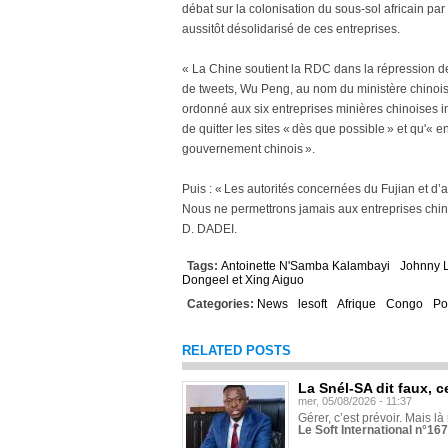
débat sur la colonisation du sous-sol africain pa
aussitôt désolidarisé de ces entreprises.
« La Chine soutient la RDC dans la répression des
de tweets, Wu Peng, au nom du ministère chinois 
ordonné aux six entreprises minières chinoises in
de quitter les sites « dès que possible » et qu'« 
gouvernement chinois ».
Puis : « Les autorités concernées du Fujian et d
Nous ne permettrons jamais aux entreprises chinoi
D. DADEI.
Tags:
Antoinette N'Samba Kalambayi
Johnny 
Dongeel et Xing Aiguo
Categories:
News
lesoft
Afrique
Congo
Po
RELATED POSTS
La Snél-SA dit faux, c
mer, 05/08/2026 - 11:37
Gérer, c’est prévoir. Mais là
Le Soft International n°16