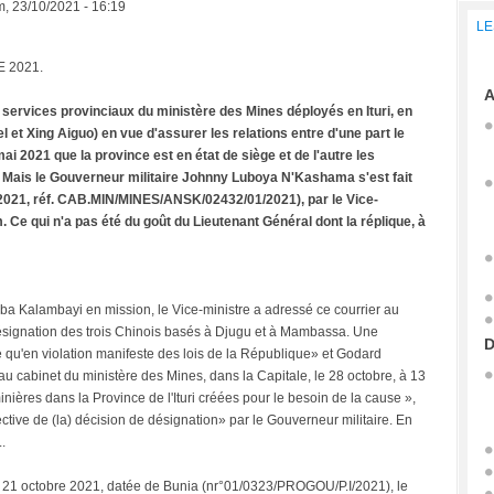
, 23/10/2021 - 16:19
LE
E 2021.
A
les services provinciaux du ministère des Mines déployés en Ituri, en
 et Xing Aiguo) en vue d'assurer les relations entre d'une part le
i 2021 que la province est en état de siège et de l'autre les
ri. Mais le Gouverneur militaire Johnny Luboya N'Kashama s'est fait
e 2021, réf. CAB.MIN/MINES/ANSK/02432/01/2021), par le Vice-
e qui n'a pas été du goût du Lieutenant Général dont la réplique, à
mba Kalambayi en mission, le Vice-ministre a adressé ce courrier au
désignation des trois Chinois basés à Djugu et à Mambassa. Une
D
rce qu'en violation manifeste des lois de la République» et Godard
au cabinet du ministère des Mines, dans la Capitale, le 28 octobre, à 13
inières dans la Province de l'Ituri créées pour le besoin de la cause »,
ive de (la) décision de désignation» par le Gouverneur militaire. En
..
e du 21 octobre 2021, datée de Bunia (nr°01/0323/PROGOU/P.I/2021), le