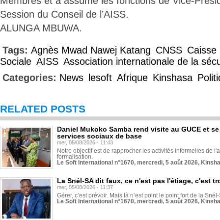
Membres et a assumé les fonctions de Vice-Prési
Session du Conseil de l’AISS.
ALUNGA MBUWA.
Tags:
Agnès Mwad Nawej Katang
CNSS
Caisse 
Sociale
AISS
Association internationale de la sécu
Categories:
News
lesoft
Afrique
Kinshasa
Polit
RELATED POSTS
Daniel Mukoko Samba rend visite au GUCE et se
services sociaux de base
mer, 05/08/2026 - 11:43
Notre objectif est de rapprocher les activités informelles de l'
formalisation.
Le Soft International n°1670, mercredi, 5 août 2026, Kinsh
La Snél-SA dit faux, ce n'est pas l'étiage, c'est
mer, 05/08/2026 - 11:37
Gérer, c’est prévoir. Mais là n’est point le point fort de la Sn
Le Soft International n°1670, mercredi, 5 août 2026, Kinsh