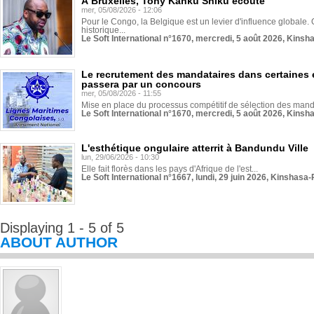
À Bruxelles, Tony Kanku Shiku écoute
mer, 05/08/2026 - 12:06
Pour le Congo, la Belgique est un levier d'influence globale. O
historique...
Le Soft International n°1670, mercredi, 5 août 2026, Kinsh
Le recrutement des mandataires dans certaines 
passera par un concours
mer, 05/08/2026 - 11:55
Mise en place du processus compétitif de sélection des manda
Le Soft International n°1670, mercredi, 5 août 2026, Kinsh
L'esthétique ongulaire atterrit à Bandundu Ville
lun, 29/06/2026 - 10:30
Elle fait florès dans les pays d'Afrique de l'est...
Le Soft International n°1667, lundi, 29 juin 2026, Kinshasa-
Displaying 1 - 5 of 5
ABOUT AUTHOR