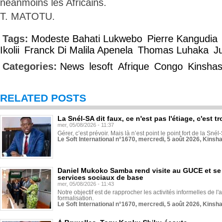
néanmoins les Africains.
T. MATOTU.
Tags:
Modeste Bahati Lukwebo
Pierre Kangudia
Ikolii
Franck Di Malila Apenela
Thomas Luhaka
J
Categories:
News
lesoft
Afrique
Congo
Kinsha
RELATED POSTS
La Snél-SA dit faux, ce n'est pas l'étiage, c'est
mer, 05/08/2026 - 11:37
Gérer, c’est prévoir. Mais là n’est point le point fort de la Sn
Le Soft International n°1670, mercredi, 5 août 2026, Kinsh
Daniel Mukoko Samba rend visite au GUCE et se
services sociaux de base
mer, 05/08/2026 - 11:43
Notre objectif est de rapprocher les activités informelles de l'
formalisation.
Le Soft International n°1670, mercredi, 5 août 2026, Kinsh