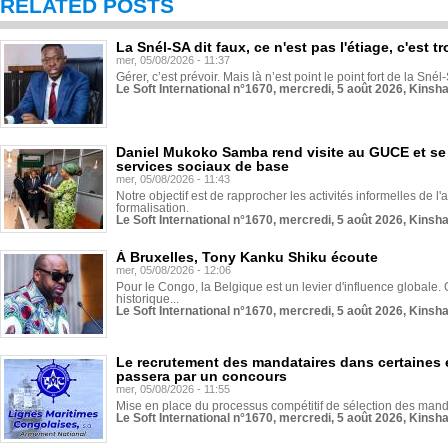
RELATED POSTS
La Snél-SA dit faux, ce n'est pas l'étiage, c'est
mer, 05/08/2026 - 11:37
Gérer, c’est prévoir. Mais là n’est point le point fort de la Sn
Le Soft International n°1670, mercredi, 5 août 2026, Kinsh
Daniel Mukoko Samba rend visite au GUCE et se
services sociaux de base
mer, 05/08/2026 - 11:43
Notre objectif est de rapprocher les activités informelles de l'
formalisation.
Le Soft International n°1670, mercredi, 5 août 2026, Kinsh
À Bruxelles, Tony Kanku Shiku écoute
mer, 05/08/2026 - 12:06
Pour le Congo, la Belgique est un levier d'influence globale. O
historique...
Le Soft International n°1670, mercredi, 5 août 2026, Kinsh
Le recrutement des mandataires dans certaines 
passera par un concours
mer, 05/08/2026 - 11:55
Mise en place du processus compétitif de sélection des manda
Le Soft International n°1670, mercredi, 5 août 2026, Kinsh