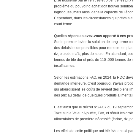
Et le troisième par le lien très étroit entre les pri
problème du pouvoir d’achat doit trouver solution 
logistiques, mais aussi dans la capacité de l’écon
Cependant, dans les circonstances qui prévalaien
court terme.
Quelles réponses avez-vous apporté à ces pr
Sur le premier levier, la solution de long terme co
des délais incompressibles pour remettre en pla
riz, plus de maïs, plus de sucre. En attendant, 
tonnes de blé dur et près de 110 .000 tonnes de r
insuffisantes.
Selon les estimations FAO, en 2024, la RDC devai
demande intérieure. C’est pourquoi, j’avais prop
qui alourdissent les coûts de revient des biens im
des prix au détail de quelques produits alimentai
C’est ainsi que le décret n°24/07 du 19 septemb
Taxe sur la Valeur Ajoutée, TVA, et réduit les dro
alimentaires de première nécessité (farine, riz, pois
Les effets de cette politique ont été évidents à par