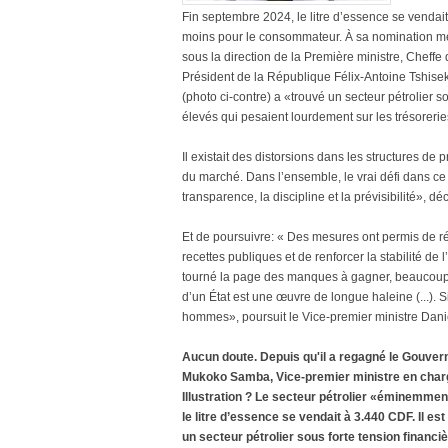
Fin septembre 2024, le litre d’essence se vendai
moins pour le consommateur. À sa nomination mer
sous la direction de la Première ministre, Chef
Président de la République Félix-Antoine Tshis
(photo ci-contre) a «trouvé un secteur pétrolier 
élevés qui pesaient lourdement sur les trésorerie
Il existait des distorsions dans les structures de 
du marché. Dans l’ensemble, le vrai défi dans ce
transparence, la discipline et la prévisibilité», dé
Et de poursuivre: « Des mesures ont permis de ré
recettes publiques et de renforcer la stabilité d
tourné la page des manques à gagner, beaucoup res
d’un État est une œuvre de longue haleine (...). S
hommes», poursuit le Vice-premier ministre Dani
Aucun doute. Depuis qu'il a regagné le Gouve
Mukoko Samba, Vice-premier ministre en charge
Illustration ? Le secteur pétrolier «éminemmen
le litre d’essence se vendait à 3.440 CDF. Il es
un secteur pétrolier sous forte tension financ