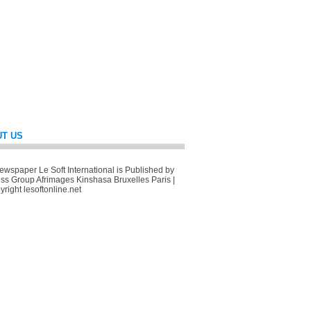
T US
wspaper Le Soft International is Published by
ss Group Afrimages Kinshasa Bruxelles Paris |
right lesoftonline.net