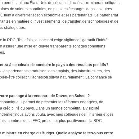
on permettant aux États-Unis de sécuriser l’accès aux minerais critiques
chaînes de valeurs mondiales, en plus des échanges dans les autres
tient à diversifier et son économie et ses partenariats. Le partenariat
tantes en matière d’investissements, de transfert de technologies et de
s stratégiques.
e la RDC. Toutefois, tout accord exige vigilance : garantir l’intérêt
et assurer une mise en œuvre transparente sont des conditions
es.
ttra à ce «deal» de conduire le pays à des résultats positifs?
i les partenariats produisent des emplois, des infrastructures, des
ien-être collectif, l’adhésion suivra naturellement. La confiance se
e votre passage à la rencontre de Davos, en Suisse ?
conomique. Il permet de présenter les réformes engagées, de
a crédibilité du pays. Dans un monde compétitif, la visibilité
r dernier, nous avons voulu, avec mes collègues de l’Intérieur et des
lais membres de la FEC, présenter plus positivement la RDC.
r ministre en charge du Budget. Quelle analyse faites-vous entre