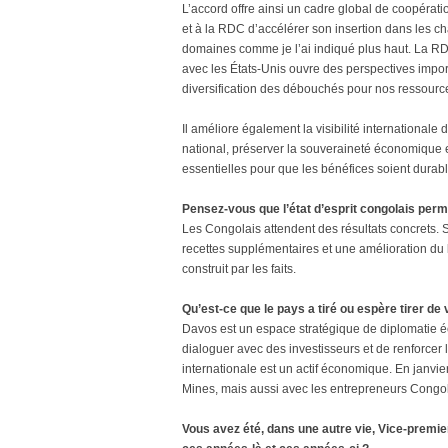
L’accord offre ainsi un cadre global de coopérati
et à la RDC d’accélérer son insertion dans les 
domaines comme je l’ai indiqué plus haut. La RDC 
avec les États-Unis ouvre des perspectives impor
diversification des débouchés pour nos ressource
Il améliore également la visibilité internationale d
national, préserver la souveraineté économique 
essentielles pour que les bénéfices soient durabl
Pensez-vous que l’état d’esprit congolais perme
Les Congolais attendent des résultats concrets. S
recettes supplémentaires et une amélioration du b
construit par les faits.
Qu’est-ce que le pays a tiré ou espère tirer d
Davos est un espace stratégique de diplomatie é
dialoguer avec des investisseurs et de renforcer l
internationale est un actif économique. En janvie
Mines, mais aussi avec les entrepreneurs Congo
Vous avez été, dans une autre vie, Vice-premie