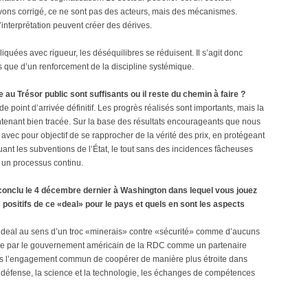
ons corrigé, ce ne sont pas des acteurs, mais des mécanismes.
interprétation peuvent créer des dérives.
liquées avec rigueur, les déséquilibres se réduisent. Il s’agit donc
 que d’un renforcement de la discipline systémique.
 au Trésor public sont suffisants ou il reste du chemin à faire ?
e point d’arrivée définitif. Les progrès réalisés sont importants, mais la
intenant bien tracée. Sur la base des résultats encourageants que nous
 avec pour objectif de se rapprocher de la vérité des prix, en protégeant
nt les subventions de l’État, le tout sans des incidences fâcheuses
t un processus continu.
conclu le 4 décembre dernier à Washington dans lequel vous jouez
 positifs de ce «deal» pour le pays et quels en sont les aspects
’un deal au sens d’un troc «minerais» contre «sécurité» comme d’aucuns
sance par le gouvernement américain de la RDC comme un partenaire
pris l’engagement commun de coopérer de manière plus étroite dans
la défense, la science et la technologie, les échanges de compétences