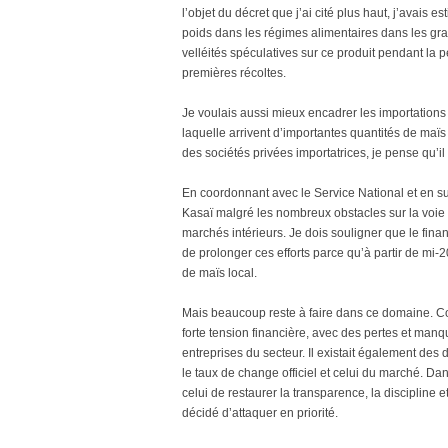
l’objet du décret que j’ai cité plus haut, j’avais e
poids dans les régimes alimentaires dans les gra
velléités spéculatives sur ce produit pendant la p
premières récoltes.
Je voulais aussi mieux encadrer les importations e
laquelle arrivent d’importantes quantités de maïs
des sociétés privées importatrices, je pense qu’i
En coordonnant avec le Service National et en s
Kasaï malgré les nombreux obstacles sur la voie 
marchés intérieurs. Je dois souligner que le fi
de prolonger ces efforts parce qu’à partir de mi-2
de maïs local.
Mais beaucoup reste à faire dans ce domaine. Conc
forte tension financière, avec des pertes et man
entreprises du secteur. Il existait également des 
le taux de change officiel et celui du marché. Da
celui de restaurer la transparence, la discipline e
décidé d’attaquer en priorité.