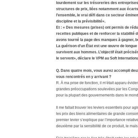
lourdement sur les trésoreries des entreprises 
structures de prix, liées notamment aux écarts 
l’ensemble, le vrai défi dans ce secteur éminem
discipline et la prévisibilité».
Et : « Des mesures (prises) ont permis de rédu
recettes publiques et de renforcer la stabilité
avons tourné la page des manques à gagner, beau
La guérison d’un État est une œuvre de longue ha
survivent aux hommes. L’objectif était précis
le servent», déclare le VPM au Soft Internationa
Q. Dans quatre mois, vous aurez accompli deux
vous rencontrés en y arrivant ?
R. À ma prise de fonction, il m’était apparu évident 
grandes préoccupations soulevées par les Congol
pour la plupart des gouvernements dans le mon
Il me fallait trouver les leviers essentiels pour agir
les prix des biens alimentaires de grande consomm
premier levier s’explique par l’importance rela
deuxième par la sensibilité de ce produit, le maï