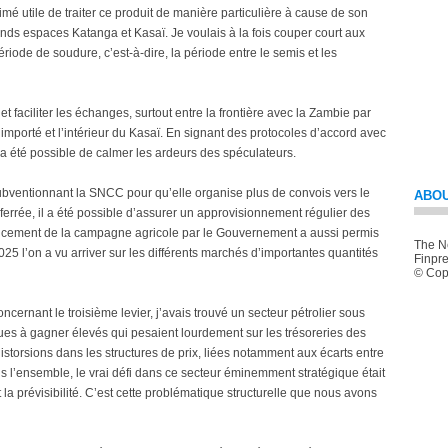
stimé utile de traiter ce produit de manière particulière à cause de son
nds espaces Katanga et Kasaï. Je voulais à la fois couper court aux
ériode de soudure, c’est-à-dire, la période entre le semis et les
t faciliter les échanges, surtout entre la frontière avec la Zambie par
 importé et l’intérieur du Kasaï. En signant des protocoles d’accord avec
l a été possible de calmer les ardeurs des spéculateurs.
ubventionnant la SNCC pour qu’elle organise plus de convois vers le
ABOU
ferrée, il a été possible d’assurer un approvisionnement régulier des
nancement de la campagne agricole par le Gouvernement a aussi permis
The Ne
025 l’on a vu arriver sur les différents marchés d’importantes quantités
Finpre
© Copy
ernant le troisième levier, j’avais trouvé un secteur pétrolier sous
ques à gagner élevés qui pesaient lourdement sur les trésoreries des
distorsions dans les structures de prix, liées notamment aux écarts entre
ns l’ensemble, le vrai défi dans ce secteur éminemment stratégique était
t la prévisibilité. C’est cette problématique structurelle que nous avons