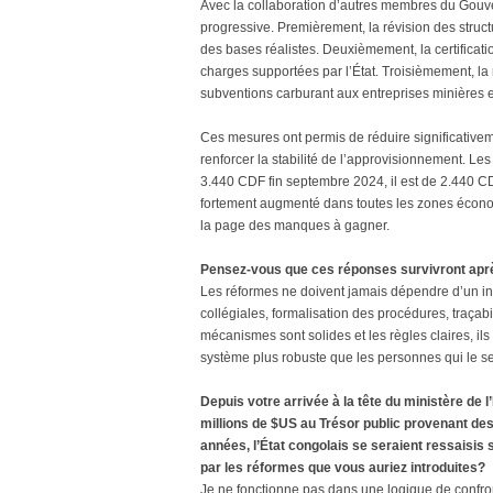
Avec la collaboration d’autres membres du Gou
progressive. Premièrement, la révision des structur
des bases réalistes. Deuxièmement, la certificat
charges supportées par l’État. Troisièmement, la 
subventions carburant aux entreprises minières e
Ces mesures ont permis de réduire significativem
renforcer la stabilité de l’approvisionnement. Les 
3.440 CDF fin septembre 2024, il est de 2.440 C
fortement augmenté dans toutes les zones économ
la page des manques à gagner.
Pensez-vous que ces réponses survivront aprè
Les réformes ne doivent jamais dépendre d’un indi
collégiales, formalisation des procédures, traçabi
mécanismes sont solides et les règles claires, il
système plus robuste que les personnes qui le se
Depuis votre arrivée à la tête du ministère de 
millions de $US au Trésor public provenant des
années, l’État congolais se seraient ressaisis
par les réformes que vous auriez introduites?
Je ne fonctionne pas dans une logique de confront