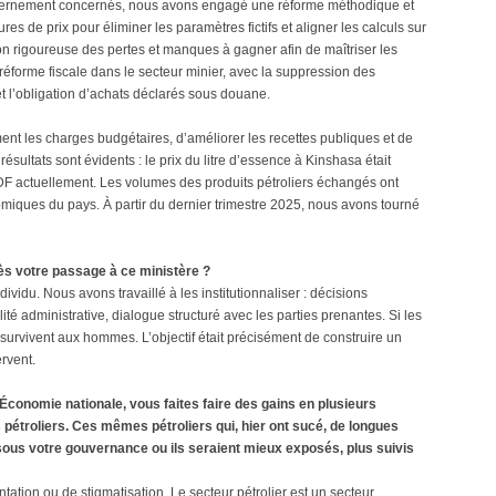
vernement concernés, nous avons engagé une réforme méthodique et
es de prix pour éliminer les paramètres fictifs et aligner les calculs sur
ion rigoureuse des pertes et manques à gagner afin de maîtriser les
réforme fiscale dans le secteur minier, avec la suppression des
t l’obligation d’achats déclarés sous douane.
ent les charges budgétaires, d’améliorer les recettes publiques et de
résultats sont évidents : le prix du litre d’essence à Kinshasa était
DF actuellement. Les volumes des produits pétroliers échangés ont
iques du pays. À partir du dernier trimestre 2025, nous avons tourné
s votre passage à ce ministère ?
vidu. Nous avons travaillé à les institutionnaliser : décisions
lité administrative, dialogue structuré avec les parties prenantes. Si les
s survivent aux hommes. L’objectif était précisément de construire un
rvent.
l’Économie nationale, vous faites faire des gains en plusieurs
 pétroliers. Ces mêmes pétroliers qui, hier ont sucé, de longues
 sous votre gouvernance ou ils seraient mieux exposés, plus suivis
ation ou de stigmatisation. Le secteur pétrolier est un secteur