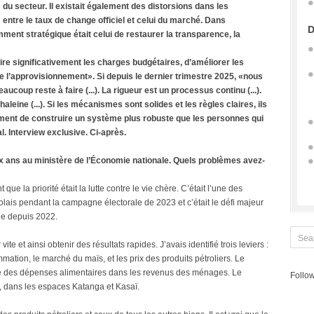
du secteur. Il existait également des distorsions dans les
entre le taux de change officiel et celui du marché. Dans
D
ment stratégique était celui de restaurer la transparence, la
ire significativement les charges budgétaires, d’améliorer les
 de l’approvisionnement». Si depuis le dernier trimestre 2025, «nous
coup reste à faire (...). La rigueur est un processus continu (...).
leine (...). Si les mécanismes sont solides et les règles claires, ils
ément de construire un système plus robuste que les personnes qui
l. Interview exclusive. Ci-après.
 ans au ministère de l’Économie nationale. Quels problèmes avez-
que la priorité était la lutte contre le vie chère. C’était l’une des
ais pendant la campagne électorale de 2023 et c’était le défi majeur
de depuis 2022.
 vite et ainsi obtenir des résultats rapides. J’avais identifié trois leviers :
ation, le marché du maïs, et les prix des produits pétroliers. Le
tive des dépenses alimentaires dans les revenus des ménages. Le
Follow
s, dans les espaces Katanga et Kasaï.