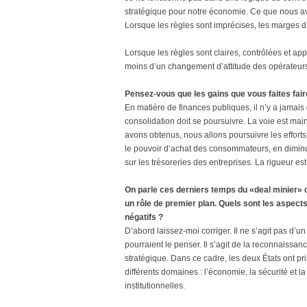
stratégique pour notre économie. Ce que nous av
Lorsque les règles sont imprécises, les marges d’
Lorsque les règles sont claires, contrôlées et app
moins d’un changement d’attitude des opérateurs
Pensez-vous que les gains que vous faites faire
En matière de finances publiques, il n’y a jamais d
consolidation doit se poursuivre. La voie est ma
avons obtenus, nous allons poursuivre les efforts
le pouvoir d’achat des consommateurs, en diminua
sur les trésoreries des entreprises. La rigueur es
On parle ces derniers temps du «deal minier» 
un rôle de premier plan. Quels sont les aspects
négatifs ?
D’abord laissez-moi corriger. Il ne s’agit pas d
pourraient le penser. Il s’agit de la reconnais
stratégique. Dans ce cadre, les deux États ont 
différents domaines : l’économie, la sécurité et 
institutionnelles.