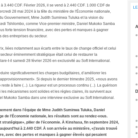
t à 3.440 CDF. Février 2026, il se vend à 2.440 CDF. 1.000 CDF de
LE
credi 28 mai 2024 à la tête du ministère de l'Économie nationale,
fe du Gouvernement, Mme Judith Suminwa Tuluka et la vision du
ekedi Tshilombo, comme Vice-premier ministre, Daniel Mukoko Samba
A
sous forte tension financière, avec des pertes et manques à gagner
s des entreprises du secteur.
prix, liées notamment aux écarts entre le taux de change officiel et celui
 secteur éminemment stratégique était celui de restaurer la
clare-t-il samedi 28 février 2026 en exclusivité au Soft International.
duire significativement les charges budgétaires, d’améliorer les
e l’approvisionnement». Si depuis le dernier trimestre 2025, «nous avons
te à faire (...). La rigueur est un processus continu (...). La guérison
D
i les mécanismes sont solides et les règles claires, ils survivent aux
el Mukoko Samba dans une interview exclusive au Soft International.
rnement dans l'équipe de Mme Judith Suminwa Tuluka, Daniel
 de l'Économie nationale, les résultats sont au rendez-vous.
t stratégique», pilier de l'économie. À Kinshasa, fin septembre 2024,
t aujourd'hui à 2.440 CDF. À son arrivée au ministère, «j’avais trouvé
ière, avec des pertes et manques à gagner élevés qui pesaient