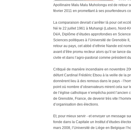
Apollinaire Malu Malu Muholongu est de retour sur 
février 2011 en promettant à ses pourfendeurs c
La comparaison devrait s’arrêter là pour cet ecclé
Né le 22 juillet 1961 à Muhangi (Lubero, Nord-Ki
DéA, Diplôme d’études approfondies en Sciences 
Sciences politiques à l’Université de Grenoble II
retour au pays, cet abbé d’ethnie Nande est nom
avant d’être promu recteur alors qu’il se lance 
civile et dans l’agro-pastoral comme président 
Critiqué de manière incendiaire en novembre 200
défunt Cardinal Frédéric Etsou à la veille de la pr
donnèrent lieu à des remous dans le pays - l’ho
point où nombre d’observateurs mirent cela sur le 
de l’église catholique n’empêcha point l’ancien 
de Grenoble, France, de devenir très vite l’homm
d’organisation des élections.
Et, pour mieux servir - et envoyer un message su
fonde dans la Capitale un Institut d’études élec
mars 2008, l’Université de Liège en Belgique l’ho