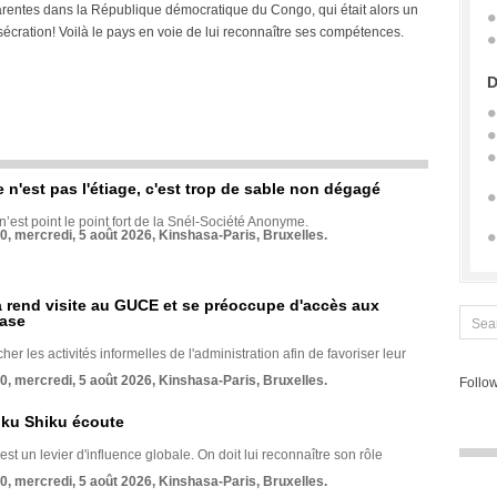
arentes dans la République démocratique du Congo, qui était alors un
sécration! Voilà le pays en voie de lui reconnaître ses compétences.
D
e n'est pas l'étiage, c'est trop de sable non dégagé
 n’est point le point fort de la Snél-Société Anonyme.
70, mercredi, 5 août 2026, Kinshasa-Paris, Bruxelles.
rend visite au GUCE et se préoccupe d'accès aux
base
her les activités informelles de l'administration afin de favoriser leur
70, mercredi, 5 août 2026, Kinshasa-Paris, Bruxelles.
Follow
nku Shiku écoute
st un levier d'influence globale. On doit lui reconnaître son rôle
70, mercredi, 5 août 2026, Kinshasa-Paris, Bruxelles.