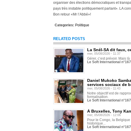
organiser des élections démocratiques et transp
pays très instable politiquement parlant». LA con
Bon retour «Mr l’Abbé»!
Categories:
Politique
RELATED POSTS
La Snél-SA dit faux, c
mer, 05/08/2026 - 11:37
Gérer, c’est prévoir. Mais là
Le Soft International n°16
Daniel Mukoko Samba 
services sociaux de 
mer, 05/08/2026 - 11:43
Notre objectif est de rapproc
formalisation.
Le Soft International n°16
À Bruxelles, Tony Ka
mer, 05/08/2026 - 12:06
Pour le Congo, la Belgique e
historique...
Le Soft International n°16