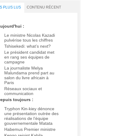
S PLUS LUS
CONTENU RÉCENT
ujourd'hui :
Le ministre Nicolas Kazadi
pulvérise tous les chiffres
Tshisekedi: what’s next?
Le président candidat met
en rang ses équipes de
campagne
La journaliste Melya
Malundama prend part au
salon du livre africain à
Paris
Réseaux sociaux et
communication
epuis toujours :
Tryphon Kin-kiey dénonce
une présentation outrée des
réalisations de l’équipe
gouvernementale Matata
Habemus Premier ministre
Kengo rejoint Kabila