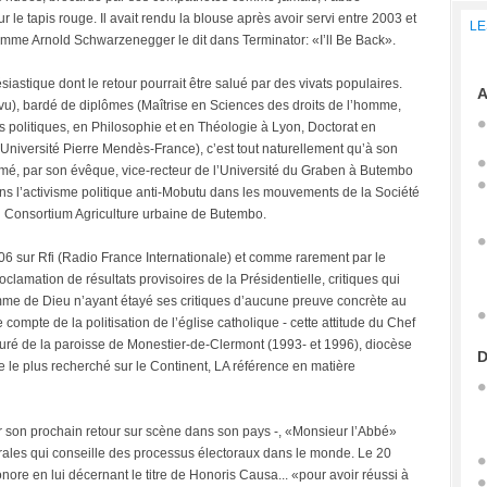
le tapis rouge. Il avait rendu la blouse après avoir servi entre 2003 et
LE
omme Arnold Schwarzenegger le dit dans Terminator: «I’ll Be Back».
siastique dont le retour pourrait être salué par des vivats populaires.
A
vu), bardé de diplômes (Maîtrise en Sciences des droits de l’homme,
politiques, en Philosophie et en Théologie à Lyon, Doctorat en
, Université Pierre Mendès-France), c’est tout naturellement qu’à son
mé, par son évêque, vice-recteur de l’Université du Graben à Butembo
dans l’activisme politique anti-Mobutu dans les mouvements de la Société
du Consortium Agriculture urbaine de Butembo.
6 sur Rfi (Radio France Internationale) et comme rarement par le
oclamation de résultats provisoires de la Présidentielle, critiques qui
mme de Dieu n’ayant étayé ses critiques d’aucune preuve concrète au
compte de la politisation de l’église catholique - cette attitude du Chef
curé de la paroisse de Monestier-de-Clermont (1993- et 1996), diocèse
D
e le plus recherché sur le Continent, LA référence en matière
r son prochain retour sur scène dans son pays -, «Monsieur l’Abbé»
torales qui conseille des processus électoraux dans le monde. Le 20
nore en lui décernant le titre de Honoris Causa... «pour avoir réussi à