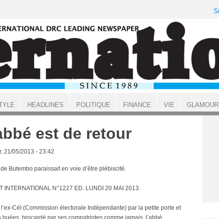
S
TYLE
HEADLINES
POLITIQUE
FINANCE
VIE
GLAMOUR
abbé est de retour
, 21/05/2013 - 23:42
de Butembo paraissait en voie d’être plébiscité.
T INTERNATIONAL N°1227 ED. LUNDI 20 MAI 2013.
 l’ex-CéI (Commission électorale Indépendante) par la petite porte et
s huées, brocardé par ses compatriotes comme jamais, l’abbé