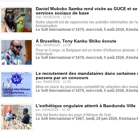
Daniel Mukoko Samba rend visite au GUCE et se
services sociaux de base
mer, 05/08/2026 - 11:43
Notre objectif est de rapprocher les activités informelles de l'
formalisation.
Le Soft International n°1670, mercredi, 5 août 2026, Kinsh
À Bruxelles, Tony Kanku Shiku écoute
mer, 05/08/2026 - 12:06
Pour le Congo, la Belgique est un levier d'influence globale. O
historique...
Le Soft International n°1670, mercredi, 5 août 2026, Kinsh
Le recrutement des mandataires dans certaines 
passera par un concours
mer, 05/08/2026 - 11:55
Mise en place du processus compétitif de sélection des manda
Le Soft International n°1670, mercredi, 5 août 2026, Kinsh
L'esthétique ongulaire atterrit à Bandundu Ville
lun, 29/06/2026 - 10:30
Elle fait florès dans les pays d'Afrique de l'est...
Le Soft International n°1667, lundi, 29 juin 2026, Kinshasa-