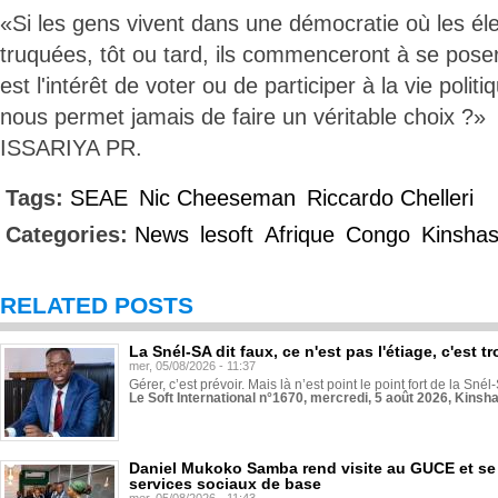
«Si les gens vivent dans une démocratie où les éle
truquées, tôt ou tard, ils commenceront à se pose
est l'intérêt de voter ou de participer à la vie polit
nous permet jamais de faire un véritable choix ?»
ISSARIYA PR.
Tags:
SEAE
Nic Cheeseman
Riccardo Chelleri
Categories:
News
lesoft
Afrique
Congo
Kinsha
RELATED POSTS
La Snél-SA dit faux, ce n'est pas l'étiage, c'est
mer, 05/08/2026 - 11:37
Gérer, c’est prévoir. Mais là n’est point le point fort de la Sn
Le Soft International n°1670, mercredi, 5 août 2026, Kinsh
Daniel Mukoko Samba rend visite au GUCE et se
services sociaux de base