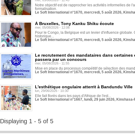
mer, 05/08/2026 - 11:43
Notre objectif est de rapprocher les activités informelles de l'
formalisation.
Le Soft International n°1670, mercredi, 5 août 2026, Kinsh
À Bruxelles, Tony Kanku Shiku écoute
mer, 05/08/2026 - 12:06
Pour le Congo, la Belgique est un levier d'influence globale. O
historique...
Le Soft International n°1670, mercredi, 5 août 2026, Kinsh
Le recrutement des mandataires dans certaines 
passera par un concours
mer, 05/08/2026 - 11:55
Mise en place du processus compétitif de sélection des manda
Le Soft International n°1670, mercredi, 5 août 2026, Kinsh
L'esthétique ongulaire atterrit à Bandundu Ville
lun, 29/06/2026 - 10:30
Elle fait florès dans les pays d'Afrique de l'est...
Le Soft International n°1667, lundi, 29 juin 2026, Kinshasa-
Displaying 1 - 5 of 5