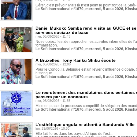
mer, 05/08/2026 - 11:37
Gérer, c’est prévoir. Mais là n’est point le point fort de la Sn
Le Soft International n°1670, mercredi, 5 août 2026, Kinsh
Daniel Mukoko Samba rend visite au GUCE et se
services sociaux de base
mer, 05/08/2026 - 11:43
Notre objectif est de rapprocher les activités informelles de l'
formalisation.
Le Soft International n°1670, mercredi, 5 août 2026, Kinsh
À Bruxelles, Tony Kanku Shiku écoute
mer, 05/08/2026 - 12:06
Pour le Congo, la Belgique est un levier d'influence globale. O
historique...
Le Soft International n°1670, mercredi, 5 août 2026, Kinsh
Le recrutement des mandataires dans certaines 
passera par un concours
mer, 05/08/2026 - 11:55
Mise en place du processus compétitif de sélection des manda
Le Soft International n°1670, mercredi, 5 août 2026, Kinsh
L'esthétique ongulaire atterrit à Bandundu Ville
lun, 29/06/2026 - 10:30
Elle fait florès dans les pays d'Afrique de l'est...