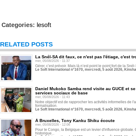
Categories:
lesoft
RELATED POSTS
La Snél-SA dit faux, ce n'est pas l'étiage, c'est
mer, 05/08/2026 - 11:37
Gérer, c’est prévoir. Mais là n’est point le point fort de la Sn
Le Soft International n°1670, mercredi, 5 août 2026, Kinsh
Daniel Mukoko Samba rend visite au GUCE et se
services sociaux de base
mer, 05/08/2026 - 11:43
Notre objectif est de rapprocher les activités informelles de l'
formalisation.
Le Soft International n°1670, mercredi, 5 août 2026, Kinsh
À Bruxelles, Tony Kanku Shiku écoute
mer, 05/08/2026 - 12:06
Pour le Congo, la Belgique est un levier d'influence globale. O
historique...