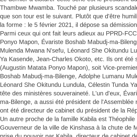
Thambwe Mwamba. Touché par plusieurs scandales
que son tour est le suivant. Plutôt que d'être humili
la forme : le 5 février 2021, il dépose sa démission
Parmi ceux qui ont fait leurs adieux au PPRD-FCC,
Ponyo Mapon, Évariste Boshab Mabudj-ma-Bilen
Mulenda Mwana N'sefu, Léonard She Okitundu Lun
Ya Kasende, Jean-Charles Okoto, etc. Ils ont été s
(Augustin Matata Ponyo Mapon), soit Vice-premier
Boshab Mabudj-ma-Bilenge, Adolphe Lumanu Mul
Léonard She Okitundu Lundula, Célestin Tunda Ya 
tête des ministères souveraineté. L'un d'eux, Éva
ma-Bilenge, a aussi été président de l'Assemblée
ont été directeur de cabinet du président de la Ré
Un autre proche de la famille Kabila est Théophi
Gouverneur de la ville de Kinshasa à la chute de 
prise du pouvoir par Kabila, directeur de cabinet 