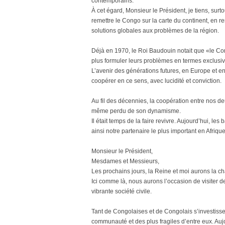
contemporains.
À cet égard, Monsieur le Président, je tiens, surt
remettre le Congo sur la carte du continent, en 
solutions globales aux problèmes de la région.
Déjà en 1970, le Roi Baudouin notait que «le Co
plus formuler leurs problèmes en termes exclusi
L’avenir des générations futures, en Europe et en
coopérer en ce sens, avec lucidité et conviction.
Au fil des décennies, la coopération entre nos d
même perdu de son dynamisme.
Il était temps de la faire revivre. Aujourd’hui, l
ainsi notre partenaire le plus important en Afrique
Monsieur le Président,
Mesdames et Messieurs,
Les prochains jours, la Reine et moi aurons la 
Ici comme là, nous aurons l’occasion de visiter
vibrante société civile.
Tant de Congolaises et de Congolais s’investiss
communauté et des plus fragiles d’entre eux. Au