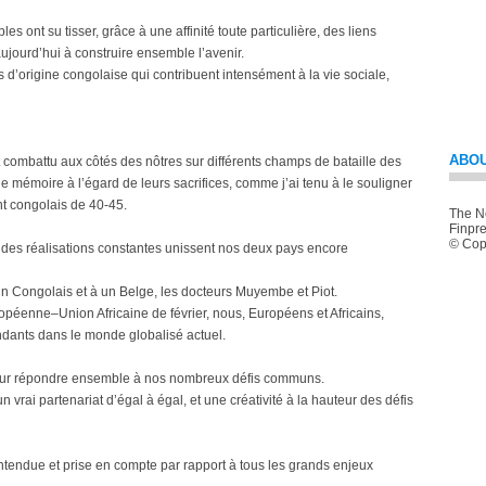
es ont su tisser, grâce à une affinité toute particulière, des liens
aujourd’hui à construire ensemble l’avenir.
d’origine congolaise qui contribuent intensément à la vie sociale,
ABOU
 combattu aux côtés des nôtres sur différents champs de bataille des
mémoire à l’égard de leurs sacrifices, comme j’ai tenu à le souligner
nt congolais de 40-45.
The Ne
Finpre
© Copy
 des réalisations constantes unissent nos deux pays encore
 un Congolais et à un Belge, les docteurs Muyembe et Piot.
éenne–Union Africaine de février, nous, Européens et Africains,
dants dans le monde globalisé actuel.
 pour répondre ensemble à nos nombreux défis communs.
n vrai partenariat d’égal à égal, et une créativité à la hauteur des défis
entendue et prise en compte par rapport à tous les grands enjeux