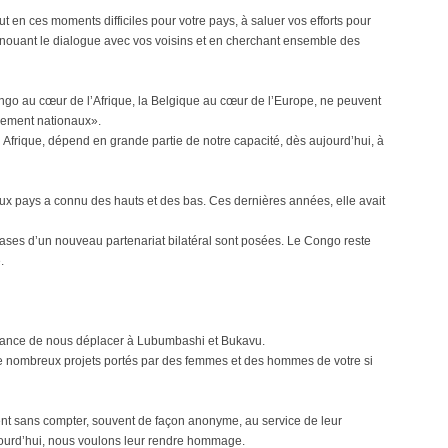
out en ces moments difficiles pour votre pays, à saluer vos efforts pour
renouant le dialogue avec vos voisins et en cherchant ensemble des
ngo au cœur de l’Afrique, la Belgique au cœur de l’Europe, ne peuvent
vement nationaux».
 Afrique, dépend en grande partie de notre capacité, dès aujourd’hui, à
eux pays a connu des hauts et des bas. Ces dernières années, elle avait
es bases d’un nouveau partenariat bilatéral sont posées. Le Congo reste
.
chance de nous déplacer à Lubumbashi et Bukavu.
 de nombreux projets portés par des femmes et des hommes de votre si
ent sans compter, souvent de façon anonyme, au service de leur
jourd’hui, nous voulons leur rendre hommage.