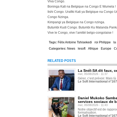
Viva Congo.
Boninga Kati na Belgique na Congo E Wumela !
Iishi Congo. Urafiki Kati ya Belgique na Congo
Congo Nzinga.
Kimpangi ya Belgique na Congo nzinga.
Butumbi Kudi Congo. Butumbi Ku Malanda Panka
Vive le Congo, vive l’amitié belgo-congolaise !
Tags:
Félix Antoine Tshisekedi
roi Philippe
la
Categories:
News
lesoft
Afrique
Europe
C
RELATED POSTS
La Snél-SA dit faux, c
mer, 05/08/2026 - 11:37
Gérer, c’est prévoir. Mais là
Le Soft International n°16
Daniel Mukoko Samba 
services sociaux de 
mer, 05/08/2026 - 11:43
Notre objectif est de rapproc
formalisation.
Le Soft International n°16