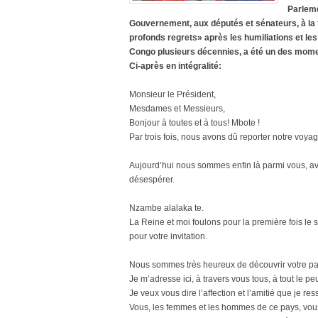
Parleme
Gouvernement, aux députés et sénateurs, à la f
profonds regrets» après les humiliations et les
Congo plusieurs décennies, a été un des moment
Ci-après en intégralité:
Monsieur le Président,
Mesdames et Messieurs,
Bonjour à toutes et à tous! Mbote !
Par trois fois, nous avons dû reporter notre voyag
Aujourd’hui nous sommes enfin là parmi vous, av
désespérer.
Nzambe alalaka te.
La Reine et moi foulons pour la première fois le
pour votre invitation.
Nous sommes très heureux de découvrir votre pays
Je m’adresse ici, à travers vous tous, à tout le p
Je veux vous dire l’affection et l’amitié que je r
Vous, les femmes et les hommes de ce pays, vous