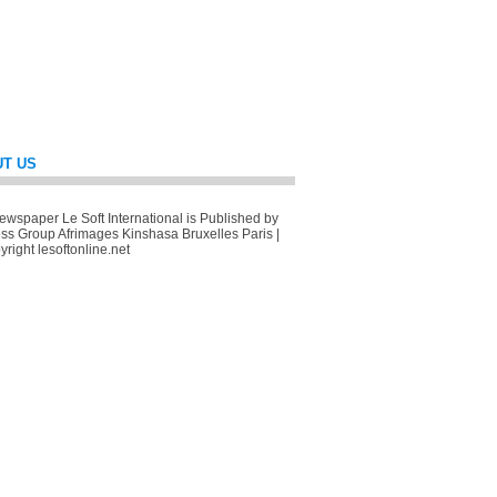
T US
wspaper Le Soft International is Published by
ss Group Afrimages Kinshasa Bruxelles Paris |
right lesoftonline.net