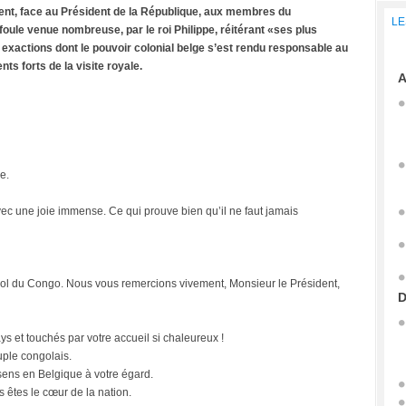
nt, face au Président de la République, aux membres du
LE
oule venue nombreuse, par le roi Philippe, réitérant «ses plus
 exactions dont le pouvoir colonial belge s’est rendu responsable au
s forts de la visite royale.
A
e.
ec une joie immense. Ce qui prouve bien qu’il ne faut jamais
 sol du Congo. Nous vous remercions vivement, Monsieur le Président,
D
 et touchés par votre accueil si chaleureux !
euple congolais.
essens en Belgique à votre égard.
 êtes le cœur de la nation.