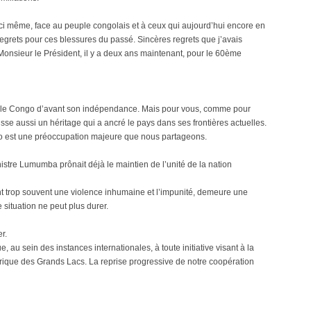
i même, face au peuple congolais et à ceux qui aujourd’hui encore en
 regrets pour ces blessures du passé. Sincères regrets que j’avais
 Monsieur le Président, il y a deux ans maintenant, pour le 60ème
u le Congo d’avant son indépendance. Mais pour vous, comme pour
se aussi un héritage qui a ancré le pays dans ses frontières actuelles.
ongo est une préoccupation majeure que nous partageons.
stre Lumumba prônait déjà le maintien de l’unité de la nation
nent trop souvent une violence inhumaine et l’impunité, demeure une
situation ne peut plus durer.
r.
 au sein des instances internationales, à toute initiative visant à la
frique des Grands Lacs. La reprise progressive de notre coopération