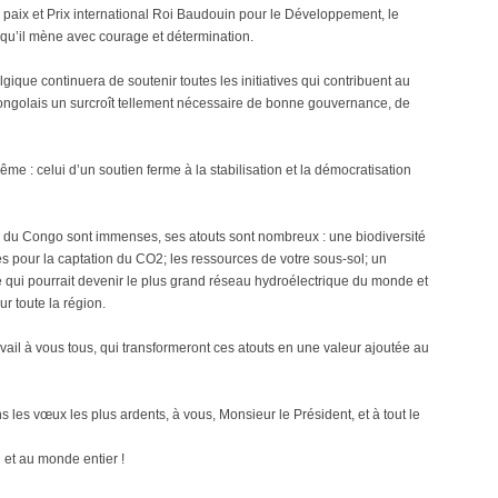
la paix et Prix international Roi Baudouin pour le Développement, le
qu’il mène avec courage et détermination.
ique continuera de soutenir toutes les initiatives qui contribuent au
 congolais un surcroît tellement nécessaire de bonne gouvernance, de
e : celui d’un soutien ferme à la stabilisation et la démocratisation
 du Congo sont immenses, ses atouts sont nombreux : une biodiversité
tes pour la captation du CO2; les ressources de votre sous-sol; un
 qui pourrait devenir le plus grand réseau hydroélectrique du monde et
r toute la région.
vail à vous tous, qui transformeront ces atouts en une valeur ajoutée au
 les vœux les plus ardents, à vous, Monsieur le Président, et à tout le
n et au monde entier !