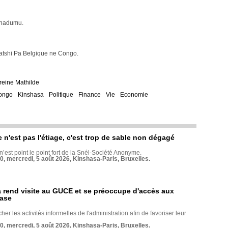
 Unadumu.
tshi Pa Belgique ne Congo.
 reine Mathilde
ongo
Kinshasa
Politique
Finance
Vie
Economie
e n'est pas l'étiage, c'est trop de sable non dégagé
 n’est point le point fort de la Snél-Société Anonyme.
70, mercredi, 5 août 2026, Kinshasa-Paris, Bruxelles.
rend visite au GUCE et se préoccupe d'accès aux
base
her les activités informelles de l'administration afin de favoriser leur
70, mercredi, 5 août 2026, Kinshasa-Paris, Bruxelles.