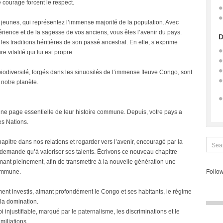
re courage forcent le respect.
s jeunes, qui représentez l’immense majorité de la population. Avec
périence et de la sagesse de vos anciens, vous êtes l’avenir du pays.
D
 les traditions héritières de son passé ancestral. En elle, s’exprime
 vitalité qui lui est propre.
 biodiversité, forgés dans les sinuosités de l’immense fleuve Congo, sont
 notre planète.
 une page essentielle de leur histoire commune. Depuis, votre pays a
es Nations.
pitre dans nos relations et regarder vers l’avenir, encouragé par la
demande qu’à valoriser ses talents. Écrivons ce nouveau chapitre
ant pleinement, afin de transmettre à la nouvelle génération une
commune.
Follow
nt investis, aimant profondément le Congo et ses habitants, le régime
 la domination.
i injustifiable, marqué par le paternalisme, les discriminations et le
miliations.