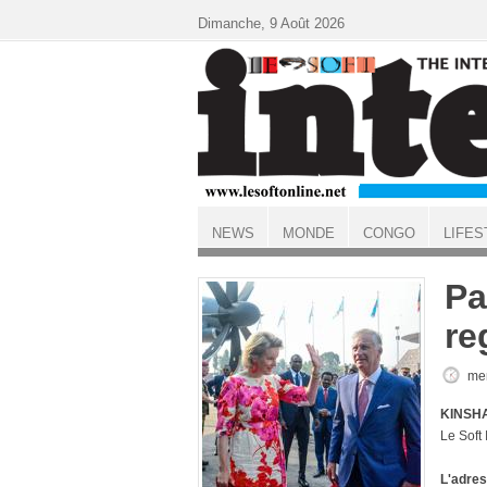
Aller au contenu principal
Dimanche, 9 Août 2026
NEWS
MONDE
CONGO
LIFES
ACCUEIL
Pa
re
mer
KINSHA
Le Soft
L'adres