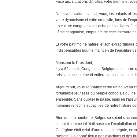
Face aux situations difficiles, votre dignité et vot
Nous vous saluons aussi, vous, les enfants et le
votre dynamisme et votre créativité, forts de l’ex
La culture congolaise est riche par sa diversité et
l’âme congolaise, empreinte de cette extraordinaire
Et votre patrimoine naturel et son extraordinaire
indispensables pour le maintien de l’équilibre de
Monsieur le Président,
Il y a 62 ans, le Congo et la Belgique ont tourné
pris sa place, pleine et entière, dans le concert d
Aujourd’hui, vous souhaitez écrire un nouveau cha
formidable jeunesse du peuple congolais qui ne 
ensemble. Sans oublier le passé, mais en l’assum
mémoire réfléchie et pacifiée de notre histoire 
Bien que de nombreux Belges se soient sincèreme
colonial comme tel était basé sur l’exploitation et
Ce régime était celui d’une relation inégale, en so
racisme. Il a donné lieu à des exactions et des hu