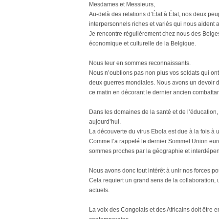
Mesdames et Messieurs,
Au-delà des relations d’État à État, nos deux peupl
interpersonnels riches et variés qui nous aident 
Je rencontre régulièrement chez nous des Belges 
économique et culturelle de la Belgique.
Nous leur en sommes reconnaissants.
Nous n’oublions pas non plus vos soldats qui ont
deux guerres mondiales. Nous avons un devoir de 
ce matin en décorant le dernier ancien combatta
Dans les domaines de la santé et de l’éducation,
aujourd’hui.
La découverte du virus Ebola est due à la fois à
Comme l’a rappelé le dernier Sommet Union europ
sommes proches par la géographie et interdépen
Nous avons donc tout intérêt à unir nos forces
Cela requiert un grand sens de la collaboration, u
actuels.
La voix des Congolais et des Africains doit être 