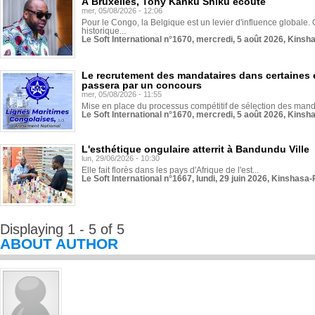
À Bruxelles, Tony Kanku Shiku écoute
mer, 05/08/2026 - 12:06
Pour le Congo, la Belgique est un levier d'influence globale. O
historique...
Le Soft International n°1670, mercredi, 5 août 2026, Kinsh
Le recrutement des mandataires dans certaines 
passera par un concours
mer, 05/08/2026 - 11:55
Mise en place du processus compétitif de sélection des manda
Le Soft International n°1670, mercredi, 5 août 2026, Kinsh
L'esthétique ongulaire atterrit à Bandundu Ville
lun, 29/06/2026 - 10:30
Elle fait florès dans les pays d'Afrique de l'est...
Le Soft International n°1667, lundi, 29 juin 2026, Kinshasa-
Displaying 1 - 5 of 5
ABOUT AUTHOR