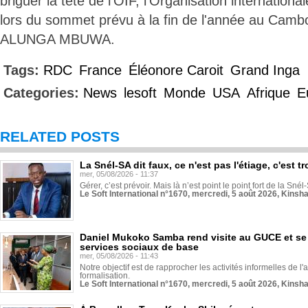
briguer la tête de l’OIF, l'Organisation internationa
lors du sommet prévu à la fin de l'année au Camb
ALUNGA MBUWA.
Tags:
RDC
France
Éléonore Caroit
Grand Inga
Categories:
News
lesoft
Monde
USA
Afrique
E
RELATED POSTS
La Snél-SA dit faux, ce n'est pas l'étiage, c'est
mer, 05/08/2026 - 11:37
Gérer, c’est prévoir. Mais là n’est point le point fort de la Sn
Le Soft International n°1670, mercredi, 5 août 2026, Kinsh
Daniel Mukoko Samba rend visite au GUCE et se
services sociaux de base
mer, 05/08/2026 - 11:43
Notre objectif est de rapprocher les activités informelles de l'
formalisation.
Le Soft International n°1670, mercredi, 5 août 2026, Kinsh