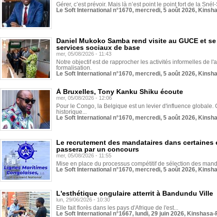
Gérer, c’est prévoir. Mais là n’est point le point fort de la Sn
Le Soft International n°1670, mercredi, 5 août 2026, Kinsh
Daniel Mukoko Samba rend visite au GUCE et se
services sociaux de base
mer, 05/08/2026 - 11:43
Notre objectif est de rapprocher les activités informelles de l'
formalisation.
Le Soft International n°1670, mercredi, 5 août 2026, Kinsh
À Bruxelles, Tony Kanku Shiku écoute
mer, 05/08/2026 - 12:06
Pour le Congo, la Belgique est un levier d'influence globale. O
historique...
Le Soft International n°1670, mercredi, 5 août 2026, Kinsh
Le recrutement des mandataires dans certaines 
passera par un concours
mer, 05/08/2026 - 11:55
Mise en place du processus compétitif de sélection des manda
Le Soft International n°1670, mercredi, 5 août 2026, Kinsh
L'esthétique ongulaire atterrit à Bandundu Ville
lun, 29/06/2026 - 10:30
Elle fait florès dans les pays d'Afrique de l'est...
Le Soft International n°1667, lundi, 29 juin 2026, Kinshasa-