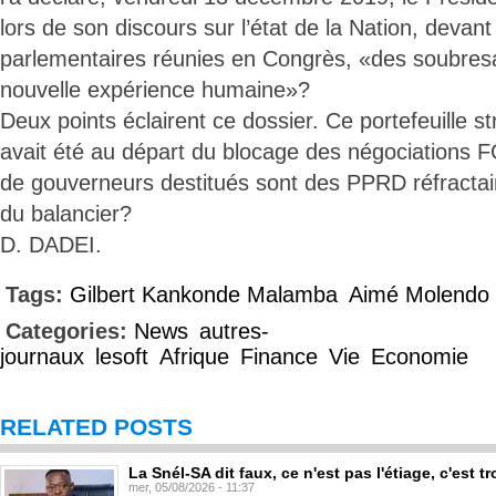
lors de son discours sur l’état de la Nation, deva
parlementaires réunies en Congrès, «des soubresa
nouvelle expérience humaine»?
Deux points éclairent ce dossier. Ce portefeuille st
avait été au départ du blocage des négociation
de gouverneurs destitués sont des PPRD réfractaire
du balancier?
D. DADEI.
Tags:
Gilbert Kankonde Malamba
Aimé Molendo
Categories:
News
autres-
journaux
lesoft
Afrique
Finance
Vie
Economie
RELATED POSTS
La Snél-SA dit faux, ce n'est pas l'étiage, c'est
mer, 05/08/2026 - 11:37