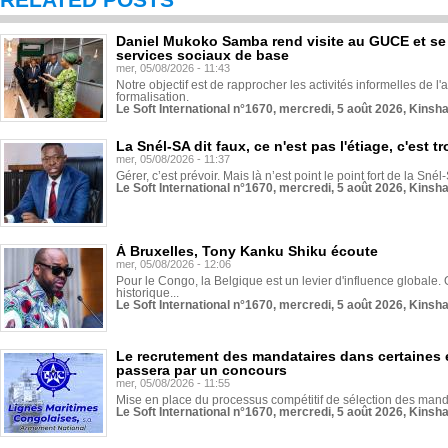
RELATED POSTS
Daniel Mukoko Samba rend visite au GUCE et se
services sociaux de base
mer, 05/08/2026 - 11:43
Notre objectif est de rapprocher les activités informelles de l'
formalisation.
Le Soft International n°1670, mercredi, 5 août 2026, Kinsh
La Snél-SA dit faux, ce n'est pas l'étiage, c'est
mer, 05/08/2026 - 11:37
Gérer, c’est prévoir. Mais là n’est point le point fort de la Sn
Le Soft International n°1670, mercredi, 5 août 2026, Kinsh
À Bruxelles, Tony Kanku Shiku écoute
mer, 05/08/2026 - 12:06
Pour le Congo, la Belgique est un levier d'influence globale. O
historique...
Le Soft International n°1670, mercredi, 5 août 2026, Kinsh
Le recrutement des mandataires dans certaines 
passera par un concours
mer, 05/08/2026 - 11:55
Mise en place du processus compétitif de sélection des manda
Le Soft International n°1670, mercredi, 5 août 2026, Kinsh