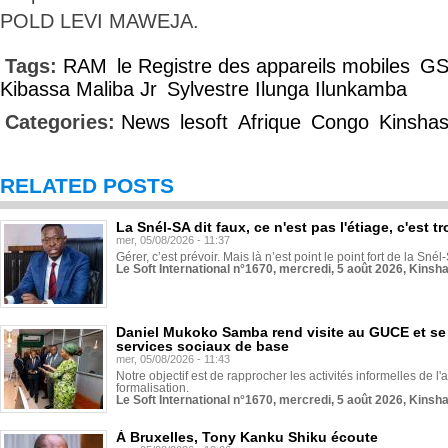
POLD LEVI MAWEJA.
Tags:
RAM
le Registre des appareils mobiles
G
Kibassa Maliba Jr
Sylvestre Ilunga Ilunkamba
Categories:
News
lesoft
Afrique
Congo
Kinsha
RELATED POSTS
La Snél-SA dit faux, ce n'est pas l'étiage, c'est
mer, 05/08/2026 - 11:37
Gérer, c’est prévoir. Mais là n’est point le point fort de la Sn
Le Soft International n°1670, mercredi, 5 août 2026, Kinsh
Daniel Mukoko Samba rend visite au GUCE et se
services sociaux de base
mer, 05/08/2026 - 11:43
Notre objectif est de rapprocher les activités informelles de l'
formalisation.
Le Soft International n°1670, mercredi, 5 août 2026, Kinsh
À Bruxelles, Tony Kanku Shiku écoute