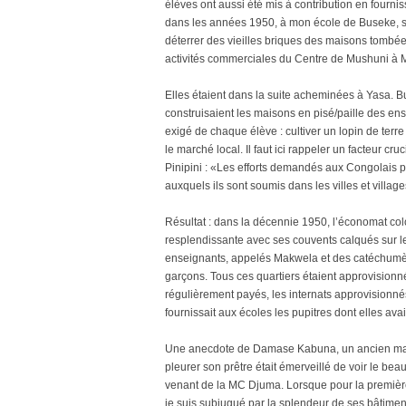
élèves ont aussi été mis à contribution en fourni
dans les années 1950, à mon école de Buseke, si
déterrer des vieilles briques des maisons tombée
activités commerciales du Centre de Mushuni 
Elles étaient dans la suite acheminées à Yasa. Bu
construisaient les maisons en pisé/paille des ense
exigé de chaque élève : cultiver un lopin de terre
le marché local. Il faut ici rappeler un facteur cruc
Pinipini : «Les efforts demandés aux Congolais p
auxquels ils sont soumis dans les villes et village
Résultat : dans la décennie 1950, l’économat col
resplendissante avec ses couvents calqués sur l
enseignants, appelés Makwela et des catéchumènes,
garçons. Tous ces quartiers étaient approvisionné
régulièrement payés, les internats approvisionné
fournissait aux écoles les pupitres dont elles ava
Une anecdote de Damase Kabuna, un ancien maîtr
pleurer son prêtre était émerveillé de voir le be
venant de la MC Djuma. Lorsque pour la première 
je suis subjugué par la splendeur de ses bâtimen