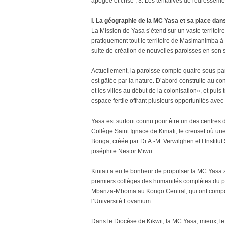
apogée et crise ; 3. Les tentatives de redressemen
I. La géographie de la MC Yasa et sa place dans
La Mission de Yasa s’étend sur un vaste territoir
pratiquement tout le territoire de Masimanimba à s
suite de création de nouvelles paroisses en son
Actuellement, la paroisse compte quatre sous-par
est gâtée par la nature. D’abord construite au con
et les villes au début de la colonisation», et puis
espace fertile offrant plusieurs opportunités avec 
Yasa est surtout connu pour être un des centres 
Collège Saint Ignace de Kiniati, le creuset où une
Bonga, créée par Dr A.-M. Verwilghen et l’Institu
joséphite Nestor Miwu.
Kiniati a eu le bonheur de propulser la MC Yasa a
premiers collèges des humanités complètes du 
Mbanza-Mboma au Kongo Central, qui ont composé
l’Université Lovanium.
Dans le Diocèse de Kikwit, la MC Yasa, mieux, le 