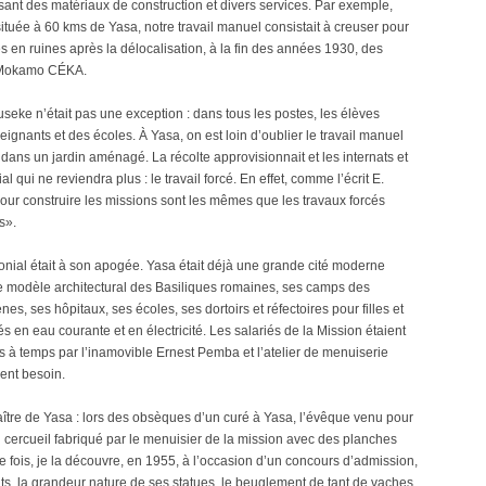
ssant des matériaux de construction et divers services. Par exemple,
tuée à 60 kms de Yasa, notre travail manuel consistait à creuser pour
s en ruines après la délocalisation, à la fin des années 1930, des
à Mokamo CÉKA.
seke n’était pas une exception : dans tous les postes, les élèves
ignants et des écoles. À Yasa, on est loin d’oublier le travail manuel
 dans un jardin aménagé. La récolte approvisionnait et les internats et
ial qui ne reviendra plus : le travail forcé. En effet, comme l’écrit E.
our construire les missions sont les mêmes que les travaux forcés
s».
onial était à son apogée. Yasa était déjà une grande cité moderne
e modèle architectural des Basiliques romaines, ses camps des
 ses hôpitaux, ses écoles, ses dortoirs et réfectoires pour filles et
s en eau courante et en électricité. Les salariés de la Mission étaient
s à temps par l’inamovible Ernest Pemba et l’atelier de menuiserie
ient besoin.
e de Yasa : lors des obsèques d’un curé à Yasa, l’évêque venu pour
au cercueil fabriqué par le menuisier de la mission avec des planches
fois, je la découvre, en 1955, à l’occasion d’un concours d’admission,
ts, la grandeur nature de ses statues, le beuglement de tant de vaches