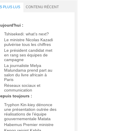
S PLUS LUS
CONTENU RÉCENT
ujourd'hui :
Tshisekedi: what’s next?
Le ministre Nicolas Kazadi
pulvérise tous les chiffres
Le président candidat met
en rang ses équipes de
campagne
La journaliste Melya
Malundama prend part au
salon du livre africain à
Paris
Réseaux sociaux et
communication
epuis toujours :
Tryphon Kin-kiey dénonce
une présentation outrée des
réalisations de l’équipe
gouvernementale Matata
Habemus Premier ministre
Kengo rejoint Kabila