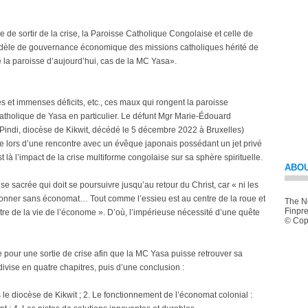
de sortir de la crise, la Paroisse Catholique Congolaise et celle de
 modèle de gouvernance économique des missions catholiques hérité de
de la paroisse d’aujourd’hui, cas de la MC Yasa».
es et immenses déficits, etc., ces maux qui rongent la paroisse
atholique de Yasa en particulier. Le défunt Mgr Marie-Édouard
indi, diocèse de Kikwit, décédé le 5 décembre 2022 à Bruxelles)
 lors d’une rencontre avec un évêque japonais possédant un jet privé
t là l’impact de la crise multiforme congolaise sur sa sphère spirituelle.
ABOU
 sacrée qui doit se poursuivre jusqu’au retour du Christ, car « ni les
ctionner sans économat… Tout comme l’essieu est au centre de la roue et
The Ne
Finpre
entre de la vie de l’économe ». D’où, l’impérieuse nécessité d’une quête
© Copy
e pour une sortie de crise afin que la MC Yasa puisse retrouver sa
divise en quatre chapitres, puis d’une conclusion :
le diocèse de Kikwit ; 2. Le fonctionnement de l’économat colonial :