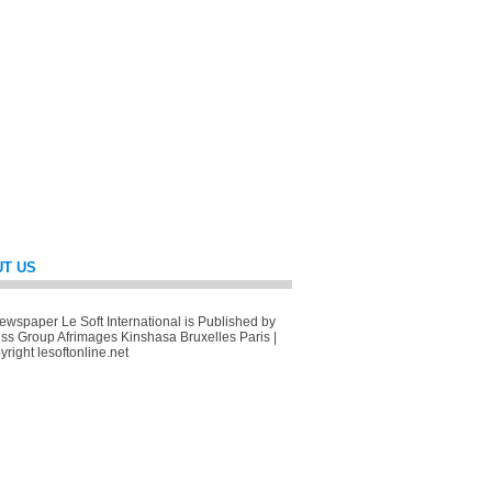
T US
wspaper Le Soft International is Published by
ss Group Afrimages Kinshasa Bruxelles Paris |
right lesoftonline.net