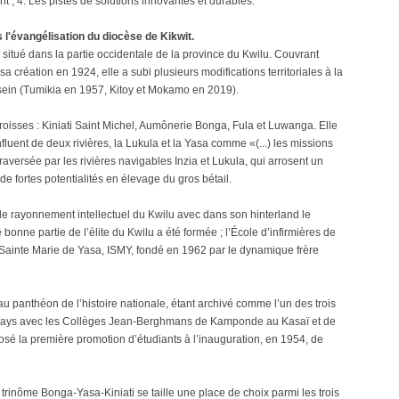
t ; 4. Les pistes de solutions innovantes et durables.
 l'évangélisation du diocèse de Kikwit.
e situé dans la partie occidentale de la province du Kwilu. Couvrant
a création en 1924, elle a subi plusieurs modifications territoriales à la
 sein (Tumikia en 1957, Kitoy et Mokamo en 2019).
oisses : Kiniati Saint Michel, Aumônerie Bonga, Fula et Luwanga. Elle
fluent de deux rivières, la Lukula et la Yasa comme «(...) les missions
 traversée par les rivières navigables Inzia et Lukula, qui arrosent un
de fortes potentialités en élevage du gros bétail.
de rayonnement intellectuel du Kwilu avec dans son hinterland le
 bonne partie de l’élite du Kwilu a été formée ; l’École d’infirmières de
t Sainte Marie de Yasa, ISMY, fondé en 1962 par le dynamique frère
u panthéon de l’histoire nationale, étant archivé comme l’un des trois
pays avec les Collèges Jean-Berghmans de Kamponde au Kasaï et de
 la première promotion d’étudiants à l’inauguration, en 1954, de
trinôme Bonga-Yasa-Kiniati se taille une place de choix parmi les trois