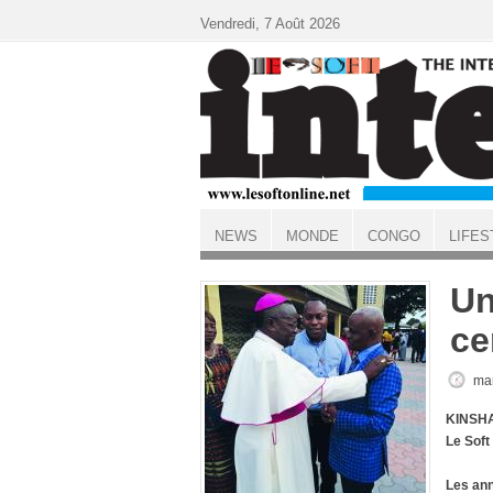
Aller au contenu principal
Vendredi, 7 Août 2026
NEWS
MONDE
CONGO
LIFES
ACCUEIL
Un
ce
mar
KINSHA
Le Soft
Les ann