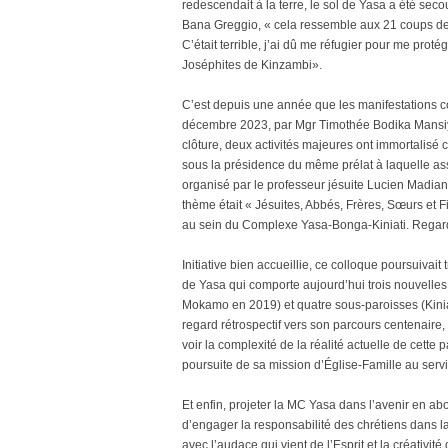
redescendait à la terre, le sol de Yasa a été sec
Bana Greggio, « cela ressemble aux 21 coups d
C’était terrible, j’ai dû me réfugier pour me prot
Joséphites de Kinzambi».
C’est depuis une année que les manifestations
décembre 2023, par Mgr Timothée Bodika Mansiya
clôture, deux activités majeures ont immortalisé
sous la présidence du même prélat à laquelle assi
organisé par le professeur jésuite Lucien Madian
thème était « Jésuites, Abbés, Frères, Sœurs et Fi
au sein du Complexe Yasa-Bonga-Kiniati. Regard
Initiative bien accueillie, ce colloque poursuivait t
de Yasa qui comporte aujourd’hui trois nouvelles 
Mokamo en 2019) et quatre sous-paroisses (Kinia
regard rétrospectif vers son parcours centenaire,
voir la complexité de la réalité actuelle de cette
poursuite de sa mission d’Église-Famille au ser
Et enfin, projeter la MC Yasa dans l’avenir en ab
d’engager la responsabilité des chrétiens dans la
avec l’audace qui vient de l’Esprit et la créativit