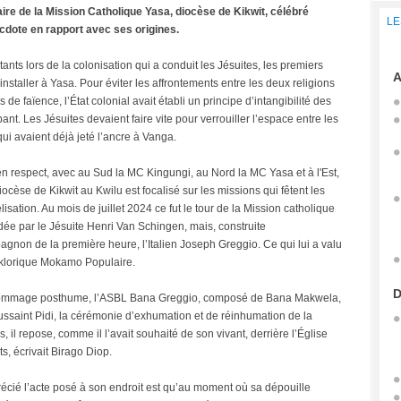
ire de la Mission Catholique Yasa, diocèse de Kikwit, célébré
LE
ecdote en rapport avec ses origines.
tants lors de la colonisation qui a conduit les Jésuites, les premiers
A
staller à Yasa. Pour éviter les affrontements entre les deux religions
de faïence, l’État colonial avait établi un principe d’intangibilité des
ant. Les Jésuites devaient faire vite pour verrouiller l’espace entre les
 qui avaient déjà jeté l’ancre à Vanga.
ir en respect, avec au Sud la MC Kingungi, au Nord la MC Yasa et à l'Est,
cèse de Kikwit au Kwilu est focalisé sur les missions qui fêtent les
sation. Au mois de juillet 2024 ce fut le tour de la Mission catholique
 par le Jésuite Henri Van Schingen, mais, construite
gnon de la première heure, l’Italien Joseph Greggio. Ce qui lui a valu
olklorique Mokamo Populaire.
D
n hommage posthume, l’ASBL Bana Greggio, composé de Bana Makwela,
ssaint Pidi, la cérémonie d’exhumation et de réinhumation de la
l repose, comme il l’avait souhaité de son vivant, derrière l’Église
s, écrivait Birago Diop.
précié l’acte posé à son endroit est qu’au moment où sa dépouille