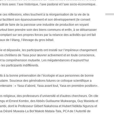
r trois axes: l’axe historique, l’axe pastoral et l’axe socio-économique.
e ces réflexions, elles touchent à la réorganisation de la vie de la
qui facilitent son épanouissement et son développement (le conseil
ratif de faire de la paroisse une industrie de production en voyant
surtout bien prendre soin des biens communs et enfin, à se débarrasser
comptant sur ses propres forces par la relance des activités qui ont fait
aux de l’étang, l’élevage du gros bétail.
 et dépassée, les participants ont insisté sur l’impérieux changement
 les chrétiens de Yasa pour œuvrer activement et en toute conscience,
 et la compréhension mutuelle. Les mégatendances d’aujourd’hui
les participants indifférents.
its à la bonne préservation de l’écologie et aux personnes de bonne
taire. Soucieux des générations futures ce colloque scientifique a
ntenaire : « Yasa d’abord, Yasa avant tout, Yasa en première position».
des religieux, des professeurs d’université et d'autres chercheurs. On cite
gungu et Ernest Kombo, des Abbés Guillaume Mukwanga, Guy Masieta et
mbi, dont le Professeur Gilbert Nakahosa et Hubert Ndikita Ngunza et
Yasa Désiré Muwala-La Bol’Makob Matala-Tala, PCA de l’Autorité de