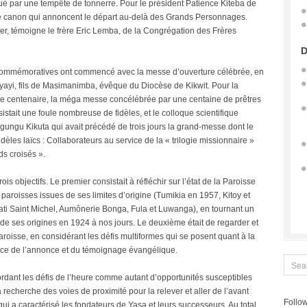
oué par une tempête de tonnerre. Pour le président Patience Kiteba de
e canon qui annoncent le départ au-delà des Grands Personnages.
éger, témoigne le frère Eric Lemba, de la Congrégation des Frères
D
 commémoratives ont commencé avec la messe d’ouverture célébrée, en
yi, fils de Masimanimba, évêque du Diocèse de Kikwit. Pour la
 ce centenaire, la méga messe concélébrée par une centaine de prêtres
stait une foule nombreuse de fidèles, et le colloque scientifique
gungu Kikuta qui avait précédé de trois jours la grand-messe dont le
dèles laïcs : Collaborateurs au service de la « trilogie missionnaire »
s croisés ».
rois objectifs. Le premier consistait à réfléchir sur l’état de la Paroisse
paroisses issues de ses limites d’origine (Tumikia en 1957, Kitoy et
ti Saint Michel, Aumônerie Bonga, Fula et Luwanga), en tournant un
 de ses origines en 1924 à nos jours. Le deuxième était de regarder et
 paroisse, en considérant les défis multiformes qui se posent quant à la
vice de l’annonce et du témoignage évangélique.
ordant les défis de l’heure comme autant d’opportunités susceptibles
 recherche des voies de proximité pour la relever et aller de l’avant
Follow
é qui a caractérisé les fondateurs de Yasa et leurs successeurs. Au total,