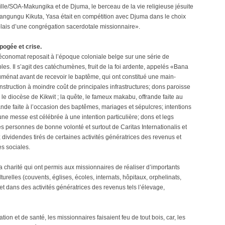
ille/SOA-Makungika et de Djuma, le berceau de la vie religieuse jésuite
iangungu Kikuta, Yasa était en compétition avec Djuma dans le choix
golais d’une congrégation sacerdotale missionnaire».
pogée et crise.
économat reposait à l’époque coloniale belge sur une série de
les. Il s’agit des catéchumènes, fruit de la foi ardente, appelés «Bana
uménat avant de recevoir le baptême, qui ont constitué une main-
nstruction à moindre coût de principales infrastructures; dons paroisse
e diocèse de Kikwit ; la quête, le fameux makabu, offrande faite au
rande faite à l’occasion des baptêmes, mariages et sépulcres; intentions
ne messe est célébrée à une intention particulière; dons et legs
 personnes de bonne volonté et surtout de Caritas Internationalis et
 dividendes tirés de certaines activités génératrices des revenus et
s sociales.
la charité qui ont permis aux missionnaires de réaliser d’importants
turelles (couvents, églises, écoles, internats, hôpitaux, orphelinats,
 dans des activités génératrices des revenus tels l’élevage,
on et de santé, les missionnaires faisaient feu de tout bois, car, les