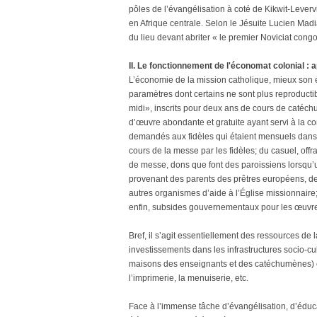
pôles de l’évangélisation à coté de Kikwit-Leverv
en Afrique centrale. Selon le Jésuite Lucien Mad
du lieu devant abriter « le premier Noviciat con
II. Le fonctionnement de l'économat colonial : a
L’économie de la mission catholique, mieux son 
paramètres dont certains ne sont plus reproductib
midi», inscrits pour deux ans de cours de catéch
d’œuvre abondante et gratuite ayant servi à la co
demandés aux fidèles qui étaient mensuels dans l
cours de la messe par les fidèles; du casuel, off
de messe, dons que font des paroissiens lorsqu’u
provenant des parents des prêtres européens, des
autres organismes d’aide à l’Église missionnaire;
enfin, subsides gouvernementaux pour les œuvre
Bref, il s’agit essentiellement des ressources de 
investissements dans les infrastructures socio-cul
maisons des enseignants et des catéchumènes) et
l’imprimerie, la menuiserie, etc.
Face à l’immense tâche d’évangélisation, d’éducati