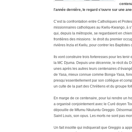
centena
l'année dernière, le regard s’ouvre sur une an
C’est la confrontation entre Catholiques et Protes
missionnaires catholiques au Kwilu-Kwango, à s’in
qui, depuis la métropole, se regardaient en chiens 
frontières des missions : le droit du premier occup
rivières Inzia et Kwilu, pour contrer les Baptistes
Ils vont construire trois forteresses pour les ten
la MC Djuma. Depuis une décennie, le récit du Dio
unes après les autres leurs centenaires d’évangéli
de Yasa, mieux connue comme Bonga-Yasa, fondée
presqu’essentiellement par son collègue et compa
un culte de la part des Chrétiens et du groupe f
En marge de ce centenaire, pour lui rendre u
a organisé conjointement avec le Curé doyen Tou
dépouille de Mfumu Nkuluntu Greggio. Désormais, i
Saint Louis, son opus. Les morts ne sont pas mort
Un fait insolite qui indiquerait que Greggio a ap