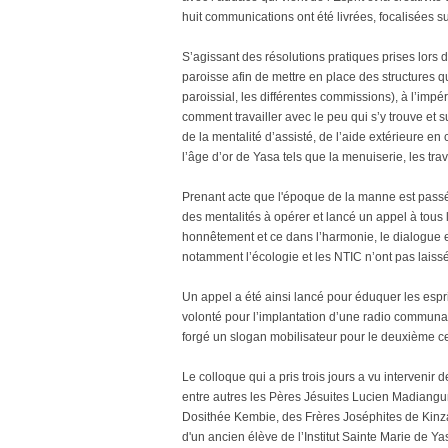
huit communications ont été livrées, focalisées su
S’agissant des résolutions pratiques prises lors d
paroisse afin de mettre en place des structures 
paroissial, les différentes commissions), à l’impé
comment travailler avec le peu qui s’y trouve et 
de la mentalité d’assisté, de l’aide extérieure en 
l’âge d’or de Yasa tels que la menuiserie, les trav
Prenant acte que l'époque de la manne est passée
des mentalités à opérer et lancé un appel à tous
honnêtement et ce dans l’harmonie, le dialogue
notamment l’écologie et les NTIC n’ont pas laissé 
Un appel a été ainsi lancé pour éduquer les espr
volonté pour l’implantation d’une radio communau
forgé un slogan mobilisateur pour le deuxième ce
Le colloque qui a pris trois jours a vu intervenir 
entre autres les Pères Jésuites Lucien Madian
Dosithée Kembie, des Frères Joséphites de Kinza
d'un ancien élève de l’Institut Sainte Marie de 