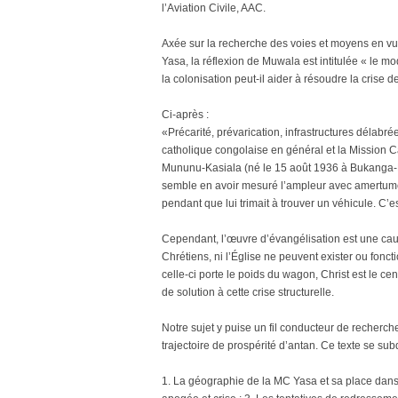
l’Aviation Civile, AAC.
Axée sur la recherche des voies et moyens en vue 
Yasa, la réflexion de Muwala est intitulée « le
la colonisation peut-il aider à résoudre la crise 
Ci-après :
«Précarité, prévarication, infrastructures délabré
catholique congolaise en général et la Mission C
Mununu-Kasiala (né le 15 août 1936 à Bukanga-P
semble en avoir mesuré l’ampleur avec amertume
pendant que lui trimait à trouver un véhicule. C’es
Cependant, l’œuvre d’évangélisation est une cause
Chrétiens, ni l’Église ne peuvent exister ou fon
celle-ci porte le poids du wagon, Christ est le c
de solution à cette crise structurelle.
Notre sujet y puise un fil conducteur de recherch
trajectoire de prospérité d’antan. Ce texte se sub
1. La géographie de la MC Yasa et sa place dans 