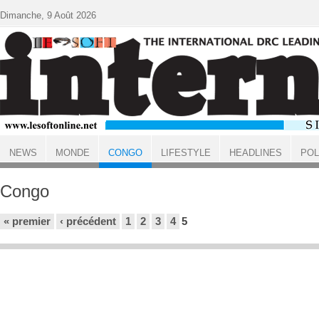
Aller au contenu principal
Dimanche, 9 Août 2026
NEWS
MONDE
CONGO
LIFESTYLE
HEADLINES
POL
ACCUEIL
Congo
Pages
« premier
‹ précédent
1
2
3
4
5