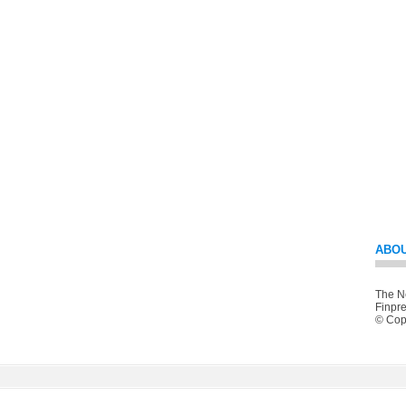
ABOU
The Ne
Finpre
© Copy