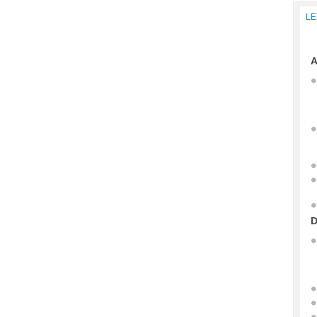
LE
A
D