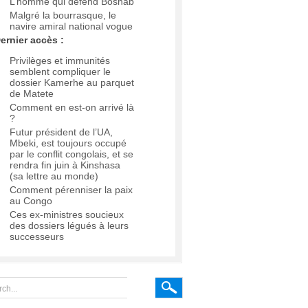
L’homme qui défend Boshab
Malgré la bourrasque, le
navire amiral national vogue
ernier accès :
Privilèges et immunités
semblent compliquer le
dossier Kamerhe au parquet
de Matete
Comment en est-on arrivé là
?
Futur président de l’UA,
Mbeki, est toujours occupé
par le conflit congolais, et se
rendra fin juin à Kinshasa
(sa lettre au monde)
Comment pérenniser la paix
au Congo
Ces ex-ministres soucieux
des dossiers légués à leurs
successeurs