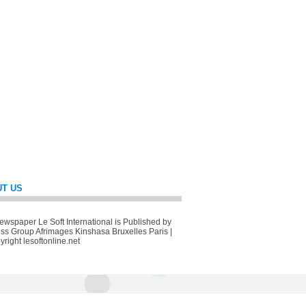
T US
wspaper Le Soft International is Published by
ss Group Afrimages Kinshasa Bruxelles Paris |
right lesoftonline.net