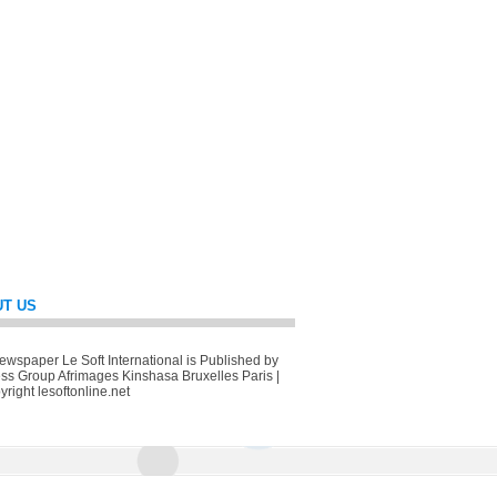
T US
wspaper Le Soft International is Published by
ss Group Afrimages Kinshasa Bruxelles Paris |
right lesoftonline.net