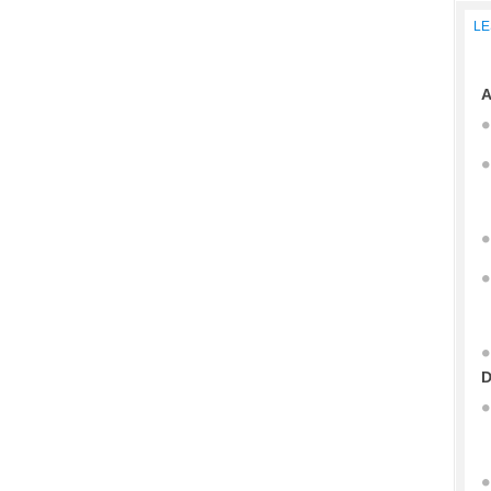
LE
A
D