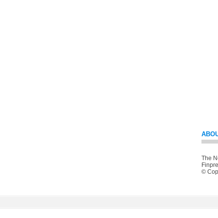
ABOU
The Ne
Finpre
© Copy