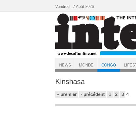
Aller au contenu principal
Vendredi, 7 Août 2026
NEWS
MONDE
CONGO
LIFES
ACCUEIL
CONGO
Kinshasa
Pages
« premier
‹ précédent
1
2
3
4