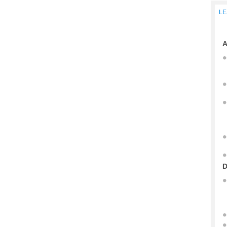
LE
A
D