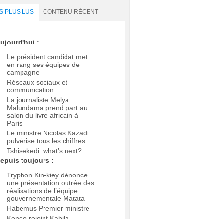
S PLUS LUS
CONTENU RÉCENT
ujourd'hui :
Le président candidat met
en rang ses équipes de
campagne
Réseaux sociaux et
communication
La journaliste Melya
Malundama prend part au
salon du livre africain à
Paris
Le ministre Nicolas Kazadi
pulvérise tous les chiffres
Tshisekedi: what’s next?
epuis toujours :
Tryphon Kin-kiey dénonce
une présentation outrée des
réalisations de l’équipe
gouvernementale Matata
Habemus Premier ministre
Kengo rejoint Kabila