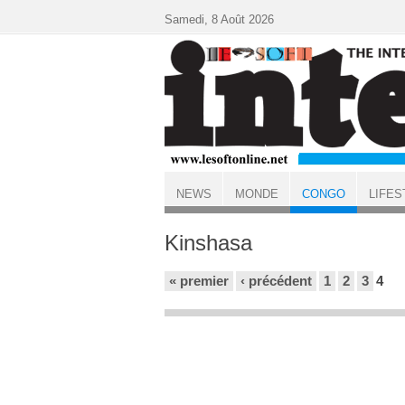
Aller au contenu principal
Samedi, 8 Août 2026
NEWS
MONDE
CONGO
LIFES
ACCUEIL
CONGO
Kinshasa
Pages
« premier
‹ précédent
1
2
3
4