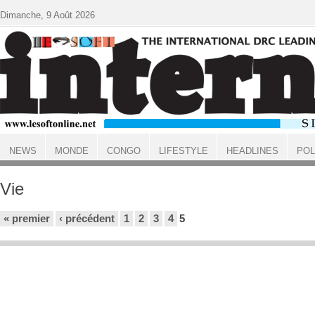
Aller au contenu principal
Dimanche, 9 Août 2026
NEWS
MONDE
CONGO
LIFESTYLE
HEADLINES
POL
ACCUEIL
Vie
Pages
« premier
‹ précédent
1
2
3
4
5