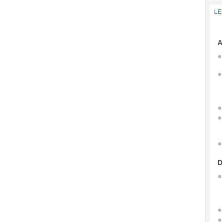
LE
A
D