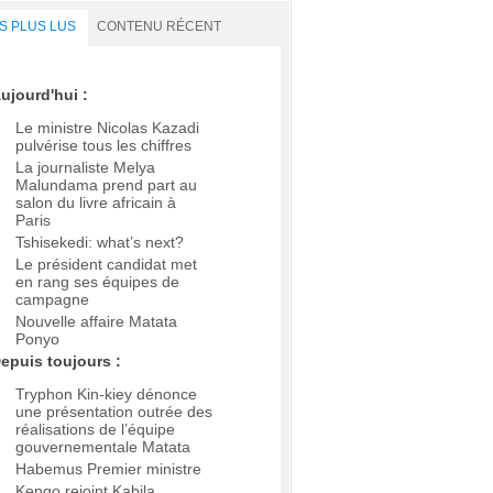
S PLUS LUS
CONTENU RÉCENT
ujourd'hui :
Le ministre Nicolas Kazadi
pulvérise tous les chiffres
La journaliste Melya
Malundama prend part au
salon du livre africain à
Paris
Tshisekedi: what’s next?
Le président candidat met
en rang ses équipes de
campagne
Nouvelle affaire Matata
Ponyo
epuis toujours :
Tryphon Kin-kiey dénonce
une présentation outrée des
réalisations de l’équipe
gouvernementale Matata
Habemus Premier ministre
Kengo rejoint Kabila