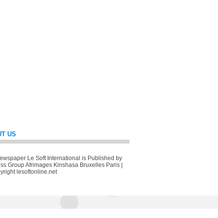
T US
wspaper Le Soft International is Published by
ss Group Afrimages Kinshasa Bruxelles Paris |
right lesoftonline.net