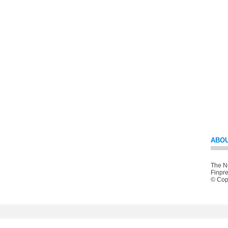
ABOU
The Ne
Finpre
© Copy