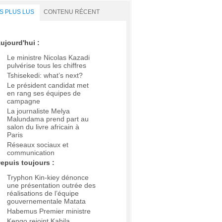
S PLUS LUS
CONTENU RÉCENT
ujourd'hui :
Le ministre Nicolas Kazadi
pulvérise tous les chiffres
Tshisekedi: what’s next?
Le président candidat met
en rang ses équipes de
campagne
La journaliste Melya
Malundama prend part au
salon du livre africain à
Paris
Réseaux sociaux et
communication
epuis toujours :
Tryphon Kin-kiey dénonce
une présentation outrée des
réalisations de l’équipe
gouvernementale Matata
Habemus Premier ministre
Kengo rejoint Kabila