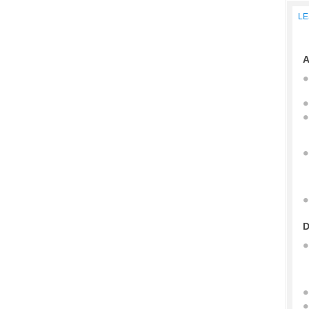
LE
A
D