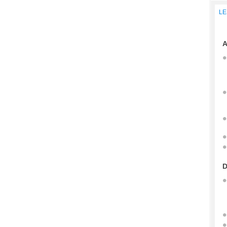
LE
A
D