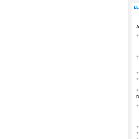
LE
A
D