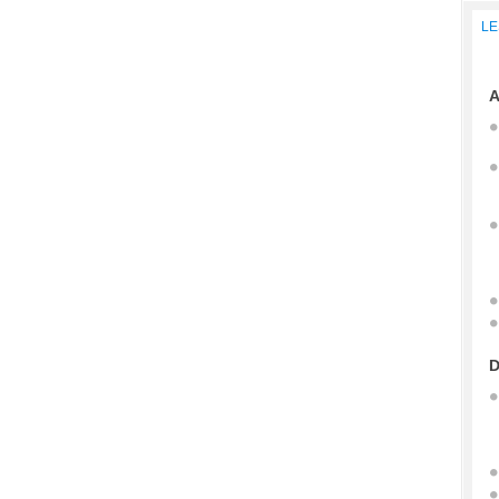
LE
A
D