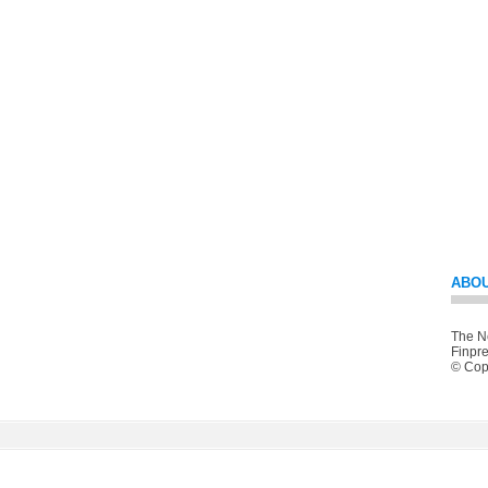
ABOU
The Ne
Finpre
© Copy