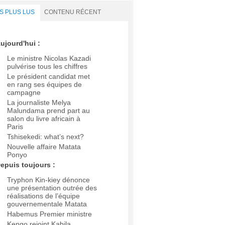
S PLUS LUS
CONTENU RÉCENT
ujourd'hui :
Le ministre Nicolas Kazadi
pulvérise tous les chiffres
Le président candidat met
en rang ses équipes de
campagne
La journaliste Melya
Malundama prend part au
salon du livre africain à
Paris
Tshisekedi: what’s next?
Nouvelle affaire Matata
Ponyo
epuis toujours :
Tryphon Kin-kiey dénonce
une présentation outrée des
réalisations de l’équipe
gouvernementale Matata
Habemus Premier ministre
Kengo rejoint Kabila