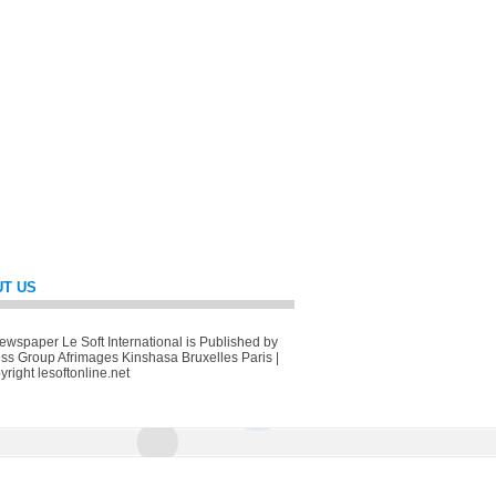
T US
wspaper Le Soft International is Published by
ss Group Afrimages Kinshasa Bruxelles Paris |
right lesoftonline.net