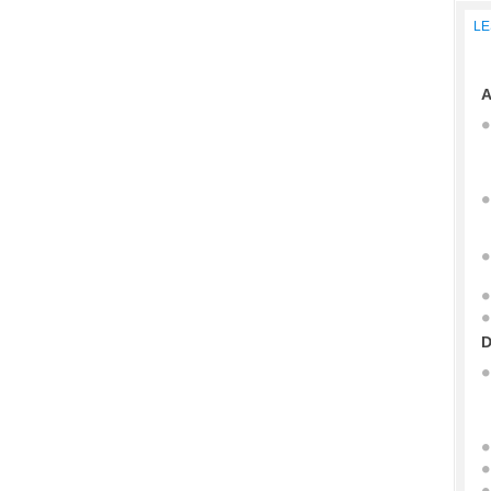
LE
A
D