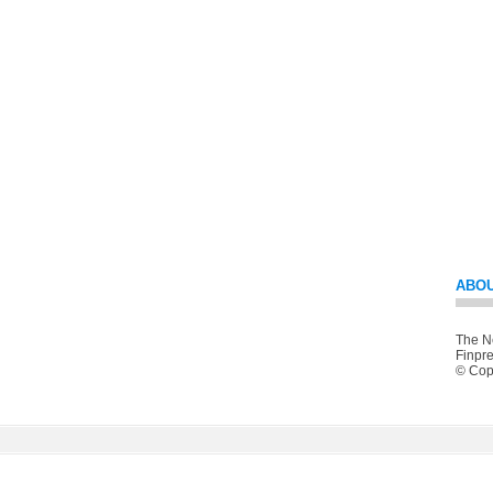
ABOU
The Ne
Finpre
© Copy