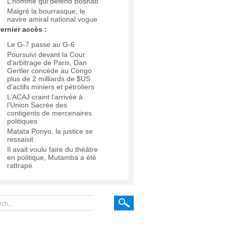
L’homme qui défend Boshab
Malgré la bourrasque, le
navire amiral national vogue
ernier accès :
Le G-7 passe au G-6
Poursuivi devant la Cour
d'arbitrage de Paris, Dan
Gertler concède au Congo
plus de 2 milliards de $US
d'actifs miniers et pétroliers
L’ACAJ craint l‘arrivée à
l’Union Sacrée des
contigents de mercenaires
politiques
Matata Ponyo, la justice se
ressaisit
Il avait voulu faire du théâtre
en politique, Mutamba a été
rattrapé