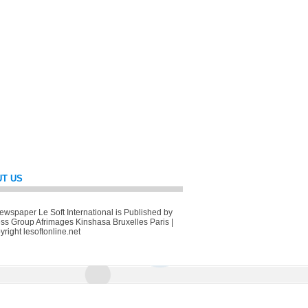
T US
wspaper Le Soft International is Published by
ss Group Afrimages Kinshasa Bruxelles Paris |
right lesoftonline.net