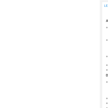
LE
A
D