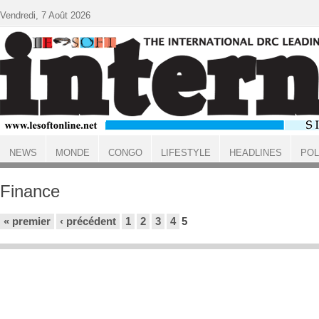
Aller au contenu principal
Vendredi, 7 Août 2026
NEWS
MONDE
CONGO
LIFESTYLE
HEADLINES
POL
ACCUEIL
Finance
Pages
« premier
‹ précédent
1
2
3
4
5