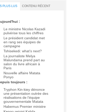
S PLUS LUS
CONTENU RÉCENT
ujourd'hui :
Le ministre Nicolas Kazadi
pulvérise tous les chiffres
Le président candidat met
en rang ses équipes de
campagne
Tshisekedi: what’s next?
La journaliste Melya
Malundama prend part au
salon du livre africain à
Paris
Nouvelle affaire Matata
Ponyo
epuis toujours :
Tryphon Kin-kiey dénonce
une présentation outrée des
réalisations de l’équipe
gouvernementale Matata
Habemus Premier ministre
Kengo rejoint Kabila