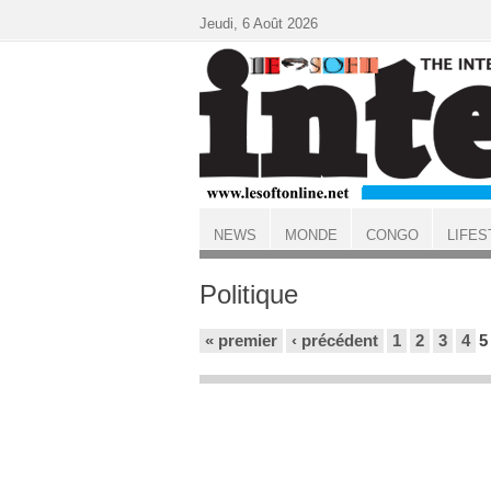
Aller au contenu principal
Jeudi, 6 Août 2026
NEWS
MONDE
CONGO
LIFES
ACCUEIL
Politique
Pages
« premier
‹ précédent
1
2
3
4
5