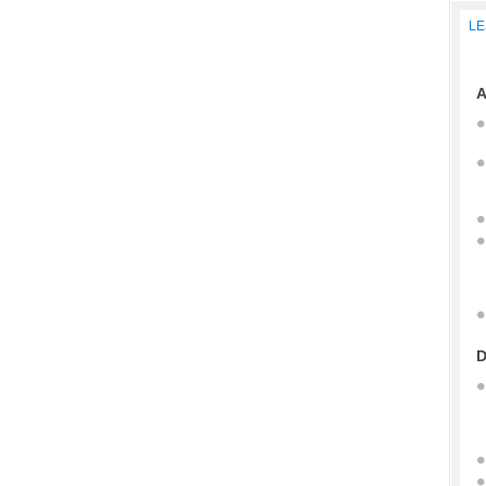
LE
A
D