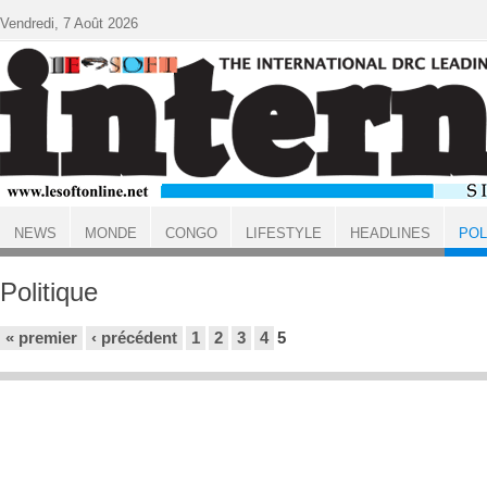
Aller au contenu principal
Vendredi, 7 Août 2026
NEWS
MONDE
CONGO
LIFESTYLE
HEADLINES
POL
ACCUEIL
Politique
Pages
« premier
‹ précédent
1
2
3
4
5