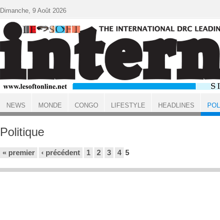
Aller au contenu principal
Dimanche, 9 Août 2026
NEWS
MONDE
CONGO
LIFESTYLE
HEADLINES
POL
ACCUEIL
Politique
Pages
« premier
‹ précédent
1
2
3
4
5