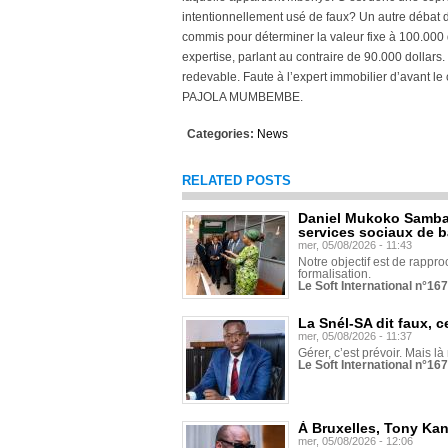
intentionnellement usé de faux? Un autre débat da
commis pour déterminer la valeur fixe à 100.000 
expertise, parlant au contraire de 90.000 dollars. 
redevable. Faute à l’expert immobilier d’avant le 
PAJOLA MUMBEMBE.
Categories:
News
RELATED POSTS
Daniel Mukoko Samba 
services sociaux de 
mer, 05/08/2026 - 11:43
Notre objectif est de rapproc
formalisation.
Le Soft International n°16
La Snél-SA dit faux, c
mer, 05/08/2026 - 11:37
Gérer, c’est prévoir. Mais là
Le Soft International n°16
À Bruxelles, Tony Ka
mer, 05/08/2026 - 12:06