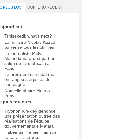
S PLUS LUS
CONTENU RÉCENT
ujourd'hui :
Tshisekedi: what’s next?
Le ministre Nicolas Kazadi
pulvérise tous les chiffres
La journaliste Melya
Malundama prend part au
salon du livre africain à
Paris
Le président candidat met
en rang ses équipes de
campagne
Nouvelle affaire Matata
Ponyo
epuis toujours :
Tryphon Kin-kiey dénonce
une présentation outrée des
réalisations de l’équipe
gouvernementale Matata
Habemus Premier ministre
Kengo rejoint Kabila