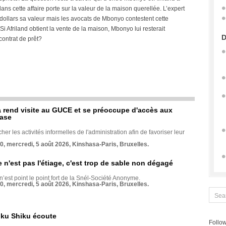
ns cette affaire porte sur la valeur de la maison querellée. L’expert
dollars sa valeur mais les avocats de Mbonyo contestent cette
Si Afriland obtient la vente de la maison, Mbonyo lui resterait
D
contrat de prêt?
rend visite au GUCE et se préoccupe d'accès aux
base
her les activités informelles de l'administration afin de favoriser leur
70, mercredi, 5 août 2026, Kinshasa-Paris, Bruxelles.
e n'est pas l'étiage, c'est trop de sable non dégagé
 n’est point le point fort de la Snél-Société Anonyme.
70, mercredi, 5 août 2026, Kinshasa-Paris, Bruxelles.
nku Shiku écoute
Follow