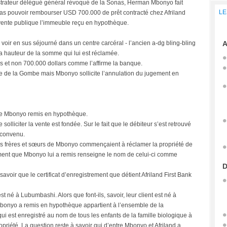
trateur délégué général révoqué de la Sonas, Herman Mbonyo fait
LE
e pas pouvoir rembourser USD 700.000 de prêt contracté chez Afriland
 vente publique l’immeuble reçu en hypothèque.
ir en sus séjourné dans un centre carcéral - l’ancien a-dg bling-bling
A
la hauteur de la somme qui lui est réclamée.
rs et non 700.000 dollars comme l’affirme la banque.
nce de la Gombe mais Mbonyo sollicite l’annulation du jugement en
que Mbonyo remis en hypothèque.
solliciter la vente est fondée. Sur le fait que le débiteur s’est retrouvé
i convenu.
les frères et sœurs de Mbonyo commençaient à réclamer la propriété de
rement que Mbonyo lui a remis renseigne le nom de celui-ci comme
D
avoir que le certificat d’enregistrement que détient Afriland First Bank
 né à Lubumbashi. Alors que font-ils, savoir, leur client est né à
bonyo a remis en hypothèque appartient à l’ensemble de la
ui est enregistré au nom de tous les enfants de la famille biologique à
riété. La question reste à savoir qui d’entre Mbonyo et Afriland a