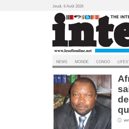
Aller au contenu principal
Jeudi, 6 Août 2026
NEWS
MONDE
CONGO
LIFES
ACCUEIL
Af
sa
de
qu
ven