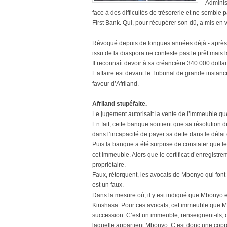
Adminis
face à des difficultés de trésorerie et ne sembl
First Bank. Qui, pour récupérer son dû, a mis en
Révoqué depuis de longues années déjà - après vo
issu de la diaspora ne conteste pas le prêt mais 
Il reconnaît devoir à sa créancière 340.000 dolla
L’affaire est devant le Tribunal de grande insta
faveur d’Afriland.
Afriland stupéfaite.
Le jugement autorisait la vente de l’immeuble 
En fait, cette banque soutient que sa résolution de 
dans l’incapacité de payer sa dette dans le déla
Puis la banque a été surprise de constater que 
cet immeuble. Alors que le certificat d’enregist
propriétaire.
Faux, rétorquent, les avocats de Mbonyo qui font s
est un faux.
Dans la mesure où, il y est indiqué que Mbonyo est
Kinshasa. Pour ces avocats, cet immeuble que M
succession. C’est un immeuble, renseignent-ils, q
laquelle appartient Mbonyo. C’est donc une coprop