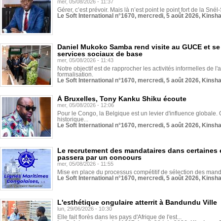
mer, 05/08/2026 - 11:37
Gérer, c’est prévoir. Mais là n’est point le point fort de la Sn
Le Soft International n°1670, mercredi, 5 août 2026, Kinsh
Daniel Mukoko Samba rend visite au GUCE et se
services sociaux de base
mer, 05/08/2026 - 11:43
Notre objectif est de rapprocher les activités informelles de l'
formalisation.
Le Soft International n°1670, mercredi, 5 août 2026, Kinsh
À Bruxelles, Tony Kanku Shiku écoute
mer, 05/08/2026 - 12:06
Pour le Congo, la Belgique est un levier d'influence globale. O
historique...
Le Soft International n°1670, mercredi, 5 août 2026, Kinsh
Le recrutement des mandataires dans certaines 
passera par un concours
mer, 05/08/2026 - 11:55
Mise en place du processus compétitif de sélection des manda
Le Soft International n°1670, mercredi, 5 août 2026, Kinsh
L'esthétique ongulaire atterrit à Bandundu Ville
lun, 29/06/2026 - 10:30
Elle fait florès dans les pays d'Afrique de l'est...