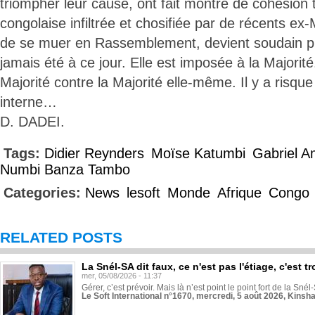
triompher leur cause, ont fait montre de cohésion t
congolaise infiltrée et chosifiée par de récents 
de se muer en Rassemblement, devient soudain plu
jamais été à ce jour. Elle est imposée à la Majorité
Majorité contre la Majorité elle-même. Il y a risque
interne…
D. DADEI.
Tags:
Didier Reynders
Moïse Katumbi
Gabriel A
Numbi Banza Tambo
Categories:
News
lesoft
Monde
Afrique
Congo
RELATED POSTS
La Snél-SA dit faux, ce n'est pas l'étiage, c'est
mer, 05/08/2026 - 11:37
Gérer, c’est prévoir. Mais là n’est point le point fort de la Sn
Le Soft International n°1670, mercredi, 5 août 2026, Kinsh