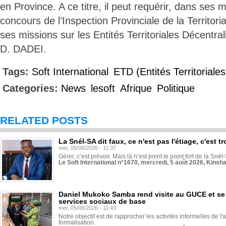
en Province. A ce titre, il peut requérir, dans ses m
concours de l’Inspection Provinciale de la Territori
ses missions sur les Entités Territoriales Décentral
D. DADEI.
Tags:
Soft International
ETD (Entités Territoriale
Categories:
News
lesoft
Afrique
Politique
RELATED POSTS
La Snél-SA dit faux, ce n'est pas l'étiage, c'est
mer, 05/08/2026 - 11:37
Gérer, c’est prévoir. Mais là n’est point le point fort de la Sn
Le Soft International n°1670, mercredi, 5 août 2026, Kinsh
Daniel Mukoko Samba rend visite au GUCE et se
services sociaux de base
mer, 05/08/2026 - 11:43
Notre objectif est de rapprocher les activités informelles de l'
formalisation.