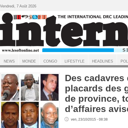
Aller au contenu principal
Vendredi, 7 Août 2026
NEWS
MONDE
CONGO
LIFESTYLE
HEADLINES
POL
ACCUEIL
Des cadavres 
placards des 
de province,
d’affaires avi
ven, 23/10/2015 - 08:38