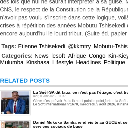
des lois que nul ne saurait interpréter à sa guise
CNS, le respect de la Constitution de la République
n’avoir pas voulu s’inscrire dans cette logique, voil
crises à répétition des années Mobutu-Tshisekedi 
encore aujourd’hui le lourd tribut. (Suite éd. papie
Tags:
Etienne Tshisekedi
@kkmtry
Mobutu-Tshis
Categories:
News
lesoft
Afrique
Congo
Kin-Kie
Mulumba
Kinshasa
Lifestyle
Headlines
Politique
RELATED POSTS
La Snél-SA dit faux, ce n'est pas l'étiage, c'est
mer, 05/08/2026 - 11:37
Gérer, c’est prévoir. Mais là n’est point le point fort de la Sn
Le Soft International n°1670, mercredi, 5 août 2026, Kinsh
Daniel Mukoko Samba rend visite au GUCE et se
services sociaux de base