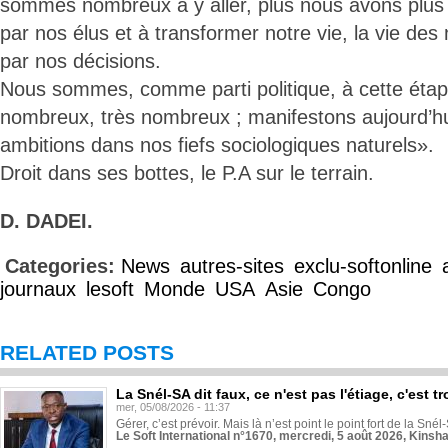
sommes nombreux à y aller, plus nous avons plus
par nos élus et à transformer notre vie, la vie des 
par nos décisions.
Nous sommes, comme parti politique, à cette éta
nombreux, très nombreux ; manifestons aujourd’hu
ambitions dans nos fiefs sociologiques naturels».
Droit dans ses bottes, le P.A sur le terrain.
D. DADEI.
Categories:
News
autres-sites
exclu-softonline
journaux
lesoft
Monde
USA
Asie
Congo
RELATED POSTS
La Snél-SA dit faux, ce n'est pas l'étiage, c'est
mer, 05/08/2026 - 11:37
Gérer, c’est prévoir. Mais là n’est point le point fort de la Sn
Le Soft International n°1670, mercredi, 5 août 2026, Kinsh