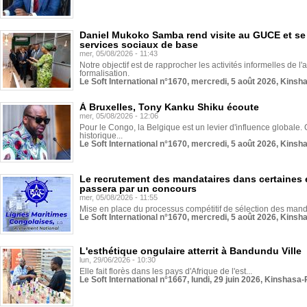
Daniel Mukoko Samba rend visite au GUCE et se
services sociaux de base
mer, 05/08/2026 - 11:43
Notre objectif est de rapprocher les activités informelles de l'
formalisation.
Le Soft International n°1670, mercredi, 5 août 2026, Kinsh
À Bruxelles, Tony Kanku Shiku écoute
mer, 05/08/2026 - 12:06
Pour le Congo, la Belgique est un levier d'influence globale. O
historique...
Le Soft International n°1670, mercredi, 5 août 2026, Kinsh
Le recrutement des mandataires dans certaines 
passera par un concours
mer, 05/08/2026 - 11:55
Mise en place du processus compétitif de sélection des manda
Le Soft International n°1670, mercredi, 5 août 2026, Kinsh
L'esthétique ongulaire atterrit à Bandundu Ville
lun, 29/06/2026 - 10:30
Elle fait florès dans les pays d'Afrique de l'est...
Le Soft International n°1667, lundi, 29 juin 2026, Kinshasa-