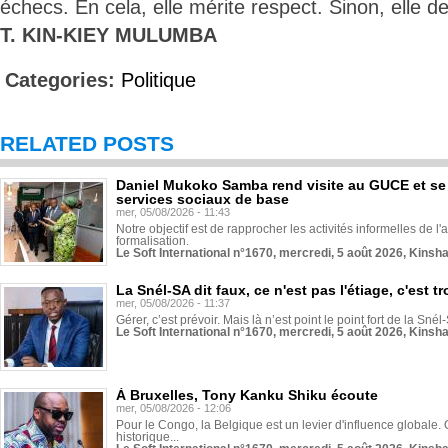
échecs. En cela, elle mérite respect. Sinon, elle d
T. KIN-KIEY MULUMBA
Categories:
Politique
RELATED POSTS
Daniel Mukoko Samba rend visite au GUCE et se
services sociaux de base
mer, 05/08/2026 - 11:43
Notre objectif est de rapprocher les activités informelles de l'
formalisation.
Le Soft International n°1670, mercredi, 5 août 2026, Kinsh
La Snél-SA dit faux, ce n'est pas l'étiage, c'est
mer, 05/08/2026 - 11:37
Gérer, c’est prévoir. Mais là n’est point le point fort de la Sn
Le Soft International n°1670, mercredi, 5 août 2026, Kinsh
À Bruxelles, Tony Kanku Shiku écoute
mer, 05/08/2026 - 12:06
Pour le Congo, la Belgique est un levier d'influence globale. O
historique...