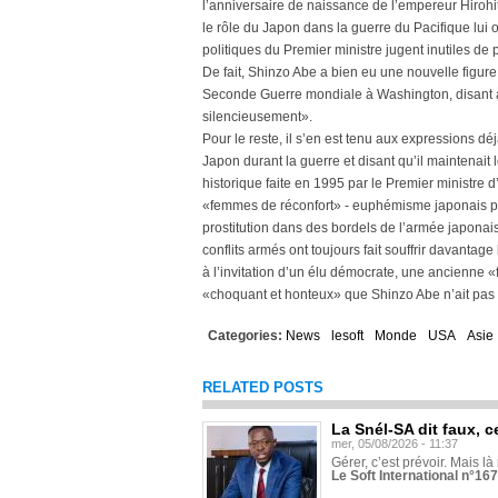
l’anniversaire de naissance de l’empereur Hirohi
le rôle du Japon dans la guerre du Pacifique lui o
politiques du Premier ministre jugent inutiles de
De fait, Shinzo Abe a bien eu une nouvelle figur
Seconde Guerre mondiale à Washington, disant à 
silencieusement».
Pour le reste, il s’en est tenu aux expressions d
Japon durant la guerre et disant qu’il maintenai
historique faite en 1995 par le Premier ministre 
«femmes de réconfort» - euphémisme japonais pou
prostitution dans des bordels de l’armée japonais
conflits armés ont toujours fait souffrir davant
à l’invitation d’un élu démocrate, une ancienne
«choquant et honteux» que Shinzo Abe n’ait pas
Categories:
News
lesoft
Monde
USA
Asie
RELATED POSTS
La Snél-SA dit faux, c
mer, 05/08/2026 - 11:37
Gérer, c’est prévoir. Mais là
Le Soft International n°16