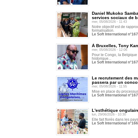
Daniel Mukoko Samba 
services sociaux de 
mer, 05/08/2026 - 11:43
Notre objectif est de rapproc
formalisation.
Le Soft International n°16
À Bruxelles, Tony Ka
mer, 05/08/2026 - 12:06
Pour le Congo, la Belgique e
historique...
Le Soft International n°16
Le recrutement des m
passera par un conco
mer, 05/08/2026 - 11:55
Mise en place du processus 
Le Soft International n°16
L'esthétique ongulaire
lun, 29/06/2026 - 10:30
Elle fait florès dans les pays
Le Soft International n°166