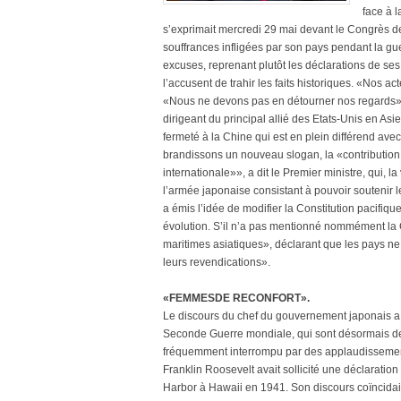
face à 
s’exprimait mercredi 29 mai devant le Congrès de
souffrances infligées par son pays pendant la gu
excuses, reprenant plutôt les déclarations de ses
l’accusent de trahir les faits historiques. «Nos act
«Nous ne devons pas en détourner nos regards»
dirigeant du principal allié des Etats-Unis en As
fermeté à la Chine qui est en plein différend ave
brandissons un nouveau slogan, la «contribution 
internationale»», a dit le Premier ministre, qui, 
l’armée japonaise consistant à pouvoir soutenir 
a émis l’idée de modifier la Constitution pacifique
évolution. S’il n’a pas mentionné nommément la 
maritimes asiatiques», déclarant que les pays ne d
leurs revendications».
«FEMMESDE RECONFORT».
Le discours du chef du gouvernement japonais a
Seconde Guerre mondiale, qui sont désormais de g
fréquemment interrompu par des applaudissements 
Franklin Roosevelt avait sollicité une déclarati
Harbor à Hawaii en 1941. Son discours coïncida