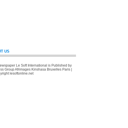
T US
wspaper Le Soft International is Published by
ss Group Afrimages Kinshasa Bruxelles Paris |
right lesoftonline.net