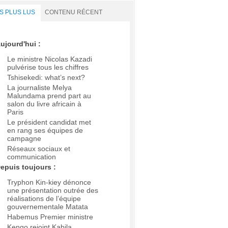
S PLUS LUS
CONTENU RÉCENT
ujourd'hui :
Le ministre Nicolas Kazadi
pulvérise tous les chiffres
Tshisekedi: what’s next?
La journaliste Melya
Malundama prend part au
salon du livre africain à
Paris
Le président candidat met
en rang ses équipes de
campagne
Réseaux sociaux et
communication
epuis toujours :
Tryphon Kin-kiey dénonce
une présentation outrée des
réalisations de l’équipe
gouvernementale Matata
Habemus Premier ministre
Kengo rejoint Kabila