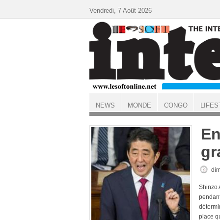
Aller au contenu principal
Vendredi, 7 Août 2026
NEWS
MONDE
CONGO
LIFES
ACCUEIL
En
gr
dim
Shinzo 
pendant
détermin
place q