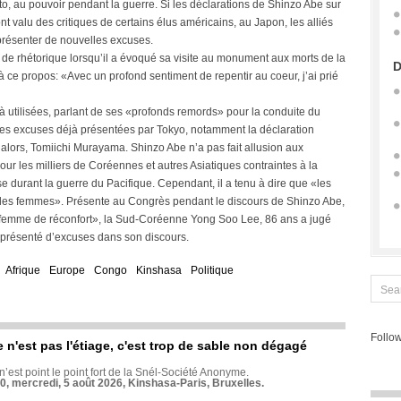
to, au pouvoir pendant la guerre. Si les déclarations de Shinzo Abe sur
nt valu des critiques de certains élus américains, au Japon, les alliés
 présenter de nouvelles excuses.
e de rhétorique lorsqu’il a évoqué sa visite au monument aux morts de la
D
ce propos: «Avec un profond sentiment de repentir au coeur, j’ai prié
éjà utilisées, parlant de ses «profonds remords» pour la conduite du
t les excuses déjà présentées par Tokyo, notamment la déclaration
d’alors, Tomiichi Murayama. Shinzo Abe n’a pas fait allusion aux
r les milliers de Coréennes et autres Asiatiques contraintes à la
e durant la guerre du Pacifique. Cependant, il a tenu à dire que «les
age les femmes». Présente au Congrès pendant le discours de Shinzo Abe,
 «femme de réconfort», la Sud-Coréenne Yong Soo Lee, 86 ans a jugé
 présenté d’excuses dans son discours.
Afrique
Europe
Congo
Kinshasa
Politique
Follow
e n'est pas l'étiage, c'est trop de sable non dégagé
 n’est point le point fort de la Snél-Société Anonyme.
70, mercredi, 5 août 2026, Kinshasa-Paris, Bruxelles.