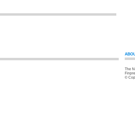
ABOU
The Ne
Finpre
© Copy