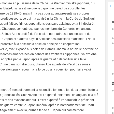
la montée en puissance de la Chine. Le Premier ministre japonais, qui
LE
s Etats-Unis, a estimé que le Japon ne devait pas occulter les
erre de 1939-45, mais il n’a pas pour autant présenté ses propres
 prédécesseurs, ce qui n’a apaisé ni la Chine ni la Corée du Sud, qui
A
es ont fait souffrir les populations des pays asiatiques», a-t-il déclaré.
. Chaleureusement reçu par les membres du Congrès, en tant que
ie, Shinzo Abe a profité de l’occasion pour adresser un message de
c le Japon et d’autres pays d’Asie sur des questions maritimes. «Nous
proactive à la paix sur la base du principe de coopération
la veille, avait exposé aux côtés de Barack Obama la nouvelle doctrine de
les forces américaines en dehors des frontières nipponnes. Shinzo Abe
 adoptée par le Japon après la guerre afin de faciliter une telle
Chine dans son discours, Shinzo Abe a parlé de «l’état des zones
evaient pas «recourir à la force ou à la coercition pour faire valoir
D
 marqué symboliquement la réconciliation entre les deux ennemis de la
rands alliés. Shinzo Abe s’est exprimé lentement, en anglais, et a été
et des ovations debout. Il s’est exprimé à l’endroit où le président
on de guerre contre le Japon impérial après le bombardement de Pearl
it également avec la journée fériée au Japon qui commémore