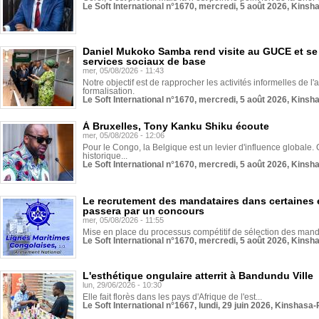
Le Soft International n°1670, mercredi, 5 août 2026, Kinsh
Daniel Mukoko Samba rend visite au GUCE et se
services sociaux de base
mer, 05/08/2026 - 11:43
Notre objectif est de rapprocher les activités informelles de l'
formalisation.
Le Soft International n°1670, mercredi, 5 août 2026, Kinsh
À Bruxelles, Tony Kanku Shiku écoute
mer, 05/08/2026 - 12:06
Pour le Congo, la Belgique est un levier d'influence globale. O
historique...
Le Soft International n°1670, mercredi, 5 août 2026, Kinsh
Le recrutement des mandataires dans certaines 
passera par un concours
mer, 05/08/2026 - 11:55
Mise en place du processus compétitif de sélection des manda
Le Soft International n°1670, mercredi, 5 août 2026, Kinsh
L'esthétique ongulaire atterrit à Bandundu Ville
lun, 29/06/2026 - 10:30
Elle fait florès dans les pays d'Afrique de l'est...
Le Soft International n°1667, lundi, 29 juin 2026, Kinshasa-