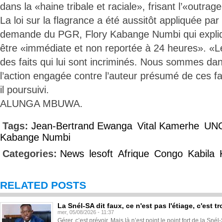
dans la «haine tribale et raciale», frisant l’«outrag
La loi sur la flagrance a été aussitôt appliquée par
demande du PGR, Flory Kabange Numbi qui expliqu
être «immédiate et non reportée à 24 heures». «L
des faits qui lui sont incriminés. Nous sommes dan
l’action engagée contre l’auteur présumé de ces fait
il poursuivi.
ALUNGA MBUWA.
Tags:
Jean-Bertrand Ewanga
Vital Kamerhe
UN
Kabange Numbi
Categories:
News
lesoft
Afrique
Congo
Kabila
RELATED POSTS
La Snél-SA dit faux, ce n'est pas l'étiage, c'est
mer, 05/08/2026 - 11:37
Gérer, c’est prévoir. Mais là n’est point le point fort de la Sn